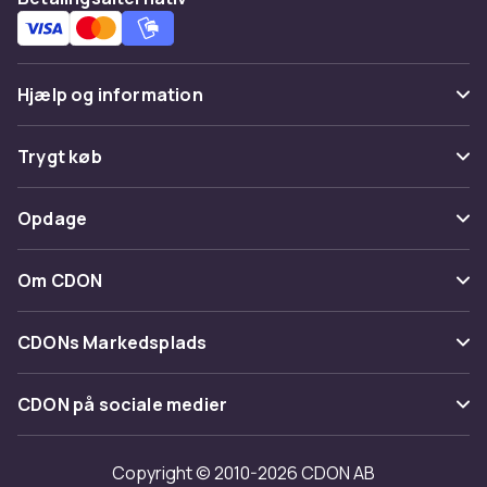
Hjælp og information
Ofte stillede spørgsmål
Trygt køb
Spor pakke
Betaling
Opdage
Fortryd & returner her
Levering
Kategorier
Kontakt os
Om CDON
Vilkår & policy
Maerke
Om os
Tilbagekaldelser
CDONs Markedsplads
Guider
Kundeanmeldelser
Merchant Help Center
CDON på sociale medier
Arbejd på CDON
Investor relations
Copyright © 2010-2026 CDON AB