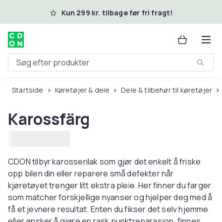
Spring til hovedindhold
Kun 299 kr. tilbage før fri fragt!
Søg efter produkter
Startside
Køretøjer & dele
Dele & tilbehør til køretøjer
Karossfärg
CDON tilbyr karosserilak som gjør det enkelt å friske
opp bilen din eller reparere små defekter når
kjøretøyet trenger litt ekstra pleie. Her finner du farger
som matcher forskjellige nyanser og hjelper deg med å
få et jevnere resultat. Enten du fikser det selv hjemme
eller ønsker å gjøre en rask punktreparasjon, finnes