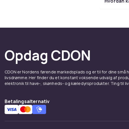
Hvordan ka
stilart
Pasformen be
eller en lige
også med fors
model. Det ri
behagelig hel
Opdag CDON
Materi
CDON er Nordens førende markedsplads og er til for dine små
De fleste her
livsdrømme. Her finder du et konstant voksende udvalg af produk
og gode åndb
elektronik til have-, skønheds- og kæledyrsprodukter. Ting til li
bevægelsesfr
over tid. Uans
Betalingsalternativ
afgørende.
T-shirt
En t-shirt er