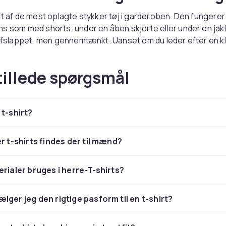
et af de mest oplagte stykker tøj i garderoben. Den fungerer 
s som med shorts, under en åben skjorte eller under en jakk
 afslappet, men gennemtænkt. Uanset om du leder efter en k
l eller en T-shirt med et print, der skiller sig ud, er der mul
 både stil og hverdag.
tillede spørgsmål
vede basisvarer og T-shirts 
 t-shirt?
-shirt i sort, hvid, grå eller marineblå er et sikkert fundamen
er t-shirts findes der til mænd?
 på. Den fungerer hele året rundt og kan nemt kombineres 
in garderobe. For dem, der ønsker at udtrykke mere personlig
erialer bruges i herre-T-shirts?
shirts med print, grafiske motiver, logoer og mønstre. Her fin
taljer til større motiver, der virkelig fylder.
lger jeg den rigtige pasform til en t-shirt?
llige pasformer til forskellige