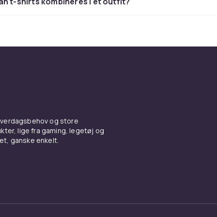
n t-shirts kombineres i et outfit?
er
stemmer følelsen. Vælg mellem slim fit for en mere kropsnæ
 og afslappet model for et mere afslappet look. Herre-t-shirts
kellige halsudskæringer, såsom klassisk rund hals eller V-h
gtige snit betyder, at beklædningsgenstanden sidder pænt 
e dagen lang.
ale, der holder formen
 hverdagsbehov og store
re-t-shirts er lavet af bomuld takket være dens bløde forn
ter, lige fra gaming, legetøj og
arhed. Bomuldsblandinger med stretch giver ekstra
vet, ganske enkelt.
ihed og hjælper beklædningsgenstanden med at bevare si
et om du bruger din t-shirt til hverdag, arbejde eller fritid, e
s til arbejde, fritid og trænin
 mere end bare et basisbeklædningsgenstand. Den fungerer 