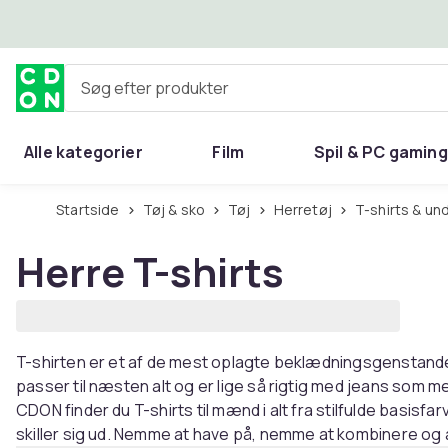
Spring til hovedindhold
Søg efter produkter
Alle kategorier
Film
Spil & PC gaming
Hjem & have
Startside
Tøj & sko
Tøj
Herretøj
T-shirts & un
Herre T-shirts
T-shirten er et af de mest oplagte beklædningsgenstande
passer til næsten alt og er lige så rigtig med jeans som m
CDON finder du T-shirts til mænd i alt fra stilfulde basisfar
skiller sig ud. Nemme at have på, nemme at kombinere og 