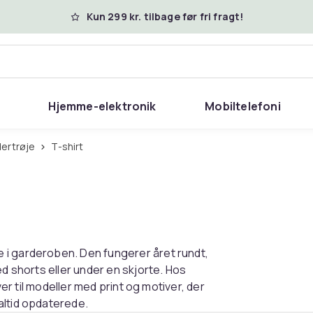
Kun 299 kr. tilbage før fri fragt!
Hjemme-elektronik
Mobiltelefoni
dertrøje
T-shirt
 i garderoben. Den fungerer året rundt,
ed shorts eller under en skjorte. Hos
ver til modeller med print og motiver, der
altid opdaterede.