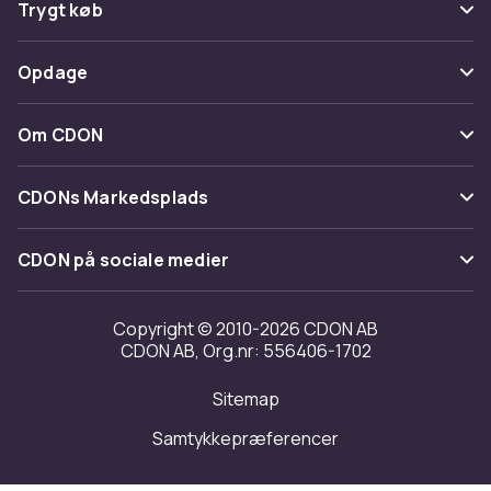
Ofte stillede spørgsmål
Trygt køb
Spor pakke
Betaling
Opdage
Fortryd & returner her
Levering
Kategorier
Kontakt os
Om CDON
Vilkår & policy
Maerke
Om os
Tilbagekaldelser
CDONs Markedsplads
Guider
Kundeanmeldelser
Merchant Help Center
CDON på sociale medier
Arbejd på CDON
Investor relations
Copyright © 2010-2026 CDON AB
CDON AB, Org.nr: 556406-1702
Tilgængelighed
Sitemap
Transparensrapport
Samtykkepræferencer