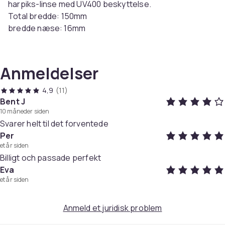
harpiks-linse med UV400 beskyttelse.
Total bredde: 150mm
bredde næse: 16mm
Bredde Glas: 67mm
Højde Glas: 50mm
Længde ben: 158mm
Anmeldelser
Vægt: 32g
4,9
(11)
Varenr.
Bent J
da7ce3c2-9ada-5489-aaf8-b7686cdd3683
10 måneder siden
Svarer helt til det forventede
Produktsikkerhedsinformation
Per
et år siden
Billigt och passade perfekt
Eva
et år siden
Anmeld et juridisk problem