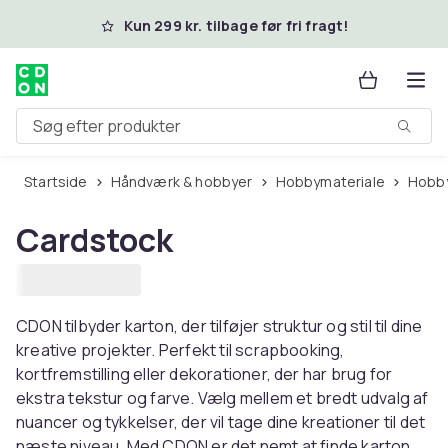
Spring til hovedindhold
Kun 299 kr. tilbage før fri fragt!
Søg efter produkter
Startside
Håndværk & hobbyer
Hobbymateriale
Hobb
Cardstock
CDON tilbyder karton, der tilføjer struktur og stil til dine
kreative projekter. Perfekt til scrapbooking,
kortfremstilling eller dekorationer, der har brug for
ekstra tekstur og farve. Vælg mellem et bredt udvalg af
nuancer og tykkelser, der vil tage dine kreationer til det
næste niveau. Med CDON er det nemt at finde karton,