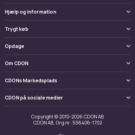
Hjælp og information
Ofte stillede spørgsmål
Trygt køb
Spor pakke
Betaling
Opdage
Fortryd & returner her
Levering
Kategorier
Kontakt os
Om CDON
Vilkår & policy
Maerke
Om os
Tilbagekaldelser
CDONs Markedsplads
Guider
Kundeanmeldelser
Merchant Help Center
CDON på sociale medier
Arbejd på CDON
Investor relations
Copyright © 2010-2026 CDON AB
CDON AB, Org.nr: 556406-1702
Tilgængelighed