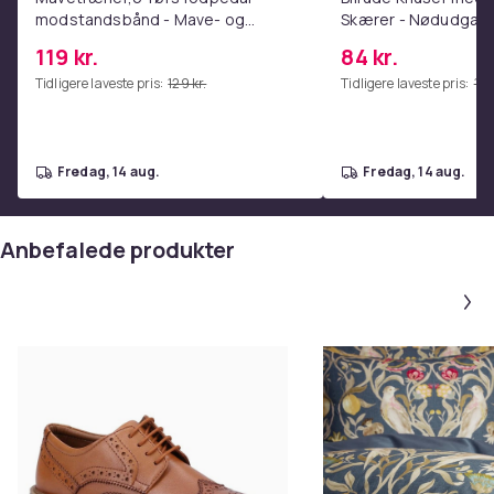
modstandsbånd - Mave- og
Skærer - Nødudgang
coretræning, yoga og
Kompatibel med Alle
119 kr.
84 kr.
hjemmetræningscenter Pink
Red
Tidligere laveste pris:
129 kr.
Tidligere laveste pris:
112 
fredag, 14 aug.
fredag, 14 aug.
Anbefalede produkter