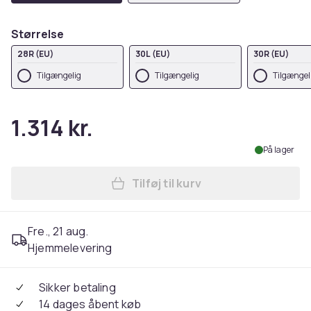
Størrelse
28R (EU)
30L (EU)
30R (EU)
Tilgængelig
Tilgængelig
Tilgængel
1.314 kr.
På lager
Tilføj til kurv
Læg Scruffs Arbejdsbukser 
Fre., 21 aug.
Hjemmelevering
Sikker betaling
14 dages åbent køb