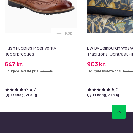
Køb
Læg Hush Puppies Piger Verity 
Hush Puppies Piger Verity
EW By Edinburgh Weave
læderbrogues
Traditional Contrast Pi
Duvet Cover Set
647 kr.
903 kr.
Tidligere laveste pris:
648 kr.
Tidligere laveste pris:
904 kr
4,7
5,0
fredag, 21 aug.
fredag, 21 aug.