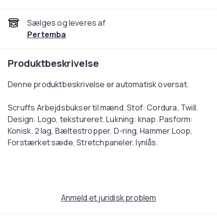
Sælges og leveres af
Pertemba
Produktbeskrivelse
Denne produktbeskrivelse er automatisk oversat.
Scruffs Arbejdsbukser til mænd. Stof: Cordura, Twill.
Design: Logo, tekstureret. Lukning: knap. Pasform:
Konisk. 2 lag, Bæltestropper, D-ring, Hammer Loop,
Forstærket sæde, Stretchpaneler, lynlås.
Stofteknologi: Slidstærk, slidstærk, holdbar, slidstærk.
Lommer: Knælommer, hylsterlommer, værktøjslåse,
last, lynlås, lineallomme, 1 lomme til mobiltelefon. Heavy
Duty. Bæredygtighed: Sedex.
Anmeld et juridisk problem
English: Scruffs Mens Trade Work Trousers. Fabric: