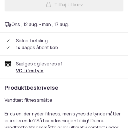
Tilføj til kurv
Læg Sammenklappelig fitne
Ons., 12 aug. - man., 17 aug.
Sikker betaling
14 dages åbent køb
Sælges og leveres af
VC Lifestyle
Produktbeskrivelse
Vandtæt fitnessmåtte
Er du en, der nyder fitness, men synes de tynde måtter
er irriterende? Så har vi løsningen til dig! Denne
vandtætte fitnessmåtte giver ultimativ komfort under