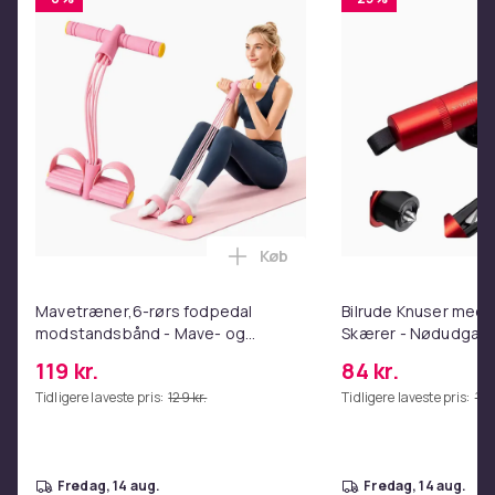
Køb
Læg Mavetræner,6-rørs fodpe
Mavetræner,6-rørs fodpedal
Bilrude Knuser med 
modstandsbånd - Mave- og
Skærer - Nødudgang
coretræning, yoga og
Kompatibel med Alle
119 kr.
84 kr.
hjemmetræningscenter Pink
Red
Tidligere laveste pris:
129 kr.
Tidligere laveste pris:
112 
fredag, 14 aug.
fredag, 14 aug.