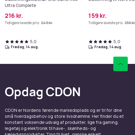
Ultra Complete
216 kr.
159 kr.
Tidligere laveste pris:
249 kr.
Tidligere laveste pris:
255 kr
5,0
5,0
fredag, 14 aug.
fredag, 14 aug.
Opdag CDON
CDON er Nordens førende markedsplads og er til for dine
små hverdagsbehov og store livsdrømme. Her finder du et
konstant voksende udvalg af produkter, lige fra gaming,
legetøj og elektronik til have-, skønheds- og
kæledyrsprodukter. Ting til livet, ganske enkelt.