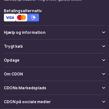
Betalingsalternativ
Hjælp og information
Ofte stillede spørgsmål
Trygt køb
Spor pakke
Betaling
Opdage
Fortryd & returner her
Levering
Kategorier
Kontakt os
Om CDON
Vilkår & policy
Maerke
Om os
Tilbagekaldelser
CDONs Markedsplads
Guider
Kundeanmeldelser
Merchant Help Center
CDON på sociale medier
Arbejd på CDON