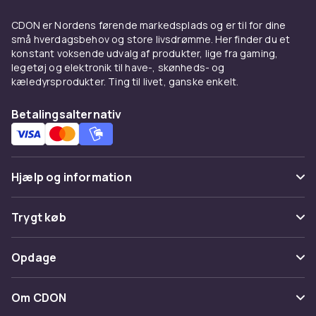
CDON er Nordens førende markedsplads og er til for dine
små hverdagsbehov og store livsdrømme. Her finder du et
konstant voksende udvalg af produkter, lige fra gaming,
legetøj og elektronik til have-, skønheds- og
kæledyrsprodukter. Ting til livet, ganske enkelt.
Betalingsalternativ
Hjælp og information
Ofte stillede spørgsmål
Trygt køb
Spor pakke
Betaling
Opdage
Fortryd & returner her
Levering
Kategorier
Kontakt os
Om CDON
Vilkår & policy