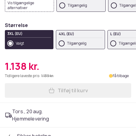
Vis tilgængelige
Tilgængelig
Tilgængel
alternativer
Størrelse
3XL (EU)
4XL (EU)
L (EU)
Valgt
Tilgængelig
Tilgængel
1.138 kr.
Tidligere laveste pris:
1.139 kr.
Få tilbage
Tilføj til kurv
Læg Russell Mens Hydraplus
Tors., 20 aug.
Hjemmelevering