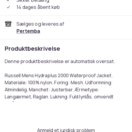
Sikker betaling
14 dages åbent køb
Sælges og leveres af
Pertemba
Produktbeskrivelse
Denne produktbeskrivelse er automatisk oversat.
Russell Mens Hydraplus 2000 Waterproof Jacket.
Materiale: 100% nylon. Foring: Mesh. Udformning:
Almindelig. Manchet: Justerbar. Ærmetype:
Langærmet, Raglan. Lukning: Fuld lynlås, omvendt
lynlås. Vandtæt klassificering: 2000 mm. 2000g/m²/24
timer. Bæredygtighed: Amfori, Better Cotton Initiative,
BSCI, Fair Labor Association, Oeko-Tex Standard 100
Certified.
Anmeld et juridisk problem