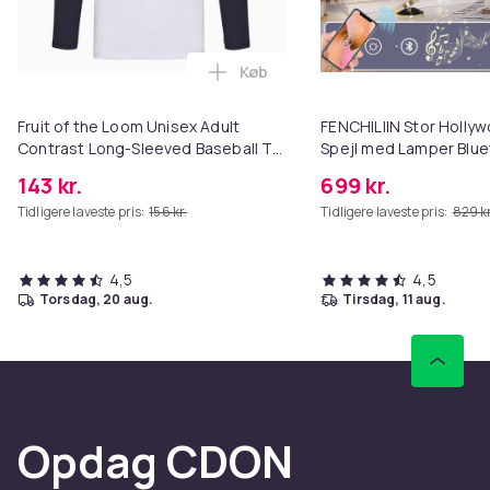
Køb
Læg Fruit of the Loom Unisex Ad
Fruit of the Loom Unisex Adult
FENCHILIIN Stor Holl
Contrast Long-Sleeved Baseball T-
Spejl med Lamper Blue
Shirt
Top Vægbeslag Hvid 8
143 kr.
699 kr.
Tidligere laveste pris:
156 kr.
Tidligere laveste pris:
829 kr
4,5
4,5
torsdag, 20 aug.
tirsdag, 11 aug.
Opdag CDON