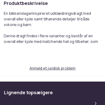
Produktbeskrivelse
En blikkenslagerinspireret udklædningsdragt med
overall eller kjole samt tilhørende detaljer til både
voksne og børn.
Denne dragt findes i flere varianter og består af en
overall eller kjole med matchende hat og tilbehør, som
tilsammen skaber et sammenhængende kostume med
et genkendeligt tema. Dragten er nem at tage på og
findes i én størrelse til voksne og i flere størrelser til
børn.
Anmeld et juridisk problem
Materialet er let og behageligt at bevæge sig i, hvilket
gør dragten velegnet til både indendørs- og
udendørsaktiviteter. Den er nem at bære under hele
Lignende topsælgere
arrangementet og passer godt til udklædningsfester,
temafester eller cosplay. Et sjovt valg for dig, der
Pa
søger en effektfuld og letbåret udklædningsdragt.