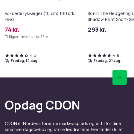
Læg Voksede lysvæger (10 cm) 10
Farve
Adult GREEN (175-185 cm)
Voksede lysvæger (10 cm) 100 stk
Sonic The Hedgehog U
Vægt, gram
Hvid
Shadow Paint Short-Sl
313
74 kr.
293 kr.
Varenr.
Tidligere laveste pris:
75 kr.
7048a48f-9a92-582b-b2d4-7a6f587d1985
Produktsikkerhedsinformation
4,5
4,8
fredag, 14 aug.
fredag, 21 aug.
Opdag CDON
CDON er Nordens førende markedsplads og er til for dine
små hverdagsbehov og store livsdrømme. Her finder du et