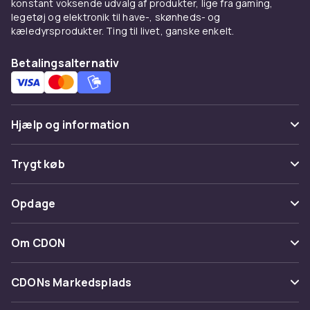
konstant voksende udvalg af produkter, lige fra gaming,
legetøj og elektronik til have-, skønheds- og
kæledyrsprodukter. Ting til livet, ganske enkelt.
Betalingsalternativ
Hjælp og information
Ofte stillede spørgsmål
Trygt køb
Spor pakke
Betaling
Opdage
Fortryd & returner her
Levering
Kategorier
Kontakt os
Om CDON
Vilkår & policy
Maerke
Om os
Tilbagekaldelser
CDONs Markedsplads
Guider
Kundeanmeldelser