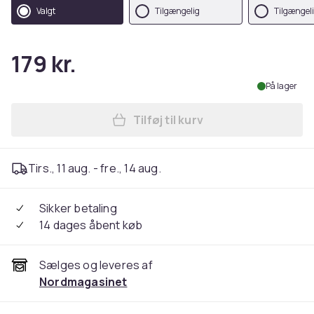
cm)
Valgt
Tilgængelig
Tilgængel
179 kr.
På lager
Tilføj til kurv
Læg Rørmokker Udklædnings
Tirs., 11 aug. - fre., 14 aug.
Sikker betaling
14 dages åbent køb
Sælges og leveres af
Nordmagasinet