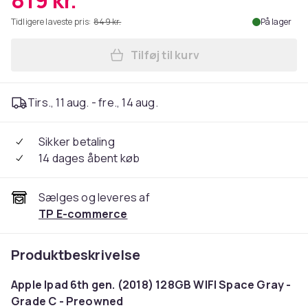
819 kr.
Tidligere laveste pris:
849 kr.
På lager
Tilføj til kurv
Læg Preowned Apple Ipad 6t
Tirs., 11 aug. - fre., 14 aug.
Sikker betaling
14 dages åbent køb
Sælges og leveres af
TP E-commerce
Produktbeskrivelse
Apple Ipad 6th gen. (2018) 128GB WIFI Space Gray -
Grade C - Preowned