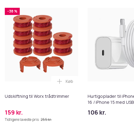
-38 %
Køb
Læg Udskiftning til Worx trådtr
Udskiftning til Worx trådtrimmer
Hurtigoplader til iPhon
16 / iPhone 15 med USB
kabel
159 kr.
106 kr.
Tidligere laveste pris:
255 kr.