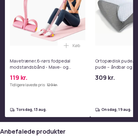
EDR, LE
Bakre kamera 8 megapixel fokus: automatisk
Främre kamera 1,2 megapixel
Färg : Grå
Grade C
Køb
Varenr.
Læg Mavetræner,6-rørs fodpe
d8952af3-0c32-53f6-abf9-2693e2e83c3d
Mavetræner,6-rørs fodpedal
Ortopædisk pude/m
Produktsikkerhedsinformation
modstandsbånd - Mave- og
pude – åndbar og lin
coretræning, yoga og
nakkesmerter
119 kr.
309 kr.
hjemmetræningscenter Pink
Tidligere laveste pris:
129 kr.
torsdag, 13 aug.
onsdag, 19 aug.
Anbefalede produkter