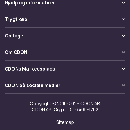
Hjælp og information
Ofte stillede spørgsmål
Trygt køb
Spor pakke
Betaling
Opdage
Fortryd & returner her
Levering
Kategorier
Kontakt os
Om CDON
Vilkår & policy
Maerke
Om os
Tilbagekaldelser
CDONs Markedsplads
Guider
Kundeanmeldelser
Merchant Help Center
CDON på sociale medier
Arbejd på CDON
Investor relations
Copyright © 2010-2026 CDON AB
CDON AB, Org.nr: 556406-1702
Tilgængelighed
Sitemap
Transparensrapport