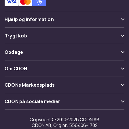
Hjælp og information
Ofte stillede spørgsmål
Trygt køb
Spor pakke
Betaling
Opdage
Fortryd & returner her
Levering
Kategorier
Kontakt os
Om CDON
Vilkår & policy
Maerke
Om os
Tilbagekaldelser
CDONs Markedsplads
Guider
Kundeanmeldelser
Merchant Help Center
CDON på sociale medier
Arbejd på CDON
Investor relations
Copyright © 2010-2026 CDON AB
CDON AB, Org.nr: 556406-1702
Tilgængelighed