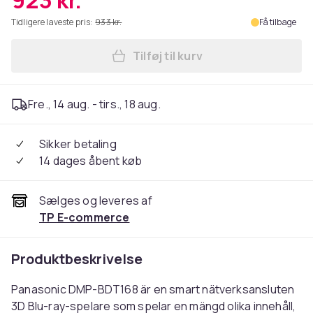
923 kr.
Tidligere laveste pris:
933 kr.
Få tilbage
Tilføj til kurv
Læg Panasonic DMP-BDT168E
Fre., 14 aug. - tirs., 18 aug.
Sikker betaling
14 dages åbent køb
Sælges og leveres af
TP E-commerce
Produktbeskrivelse
Panasonic DMP-BDT168 är en smart nätverksansluten
3D Blu-ray-spelare som spelar en mängd olika innehåll,