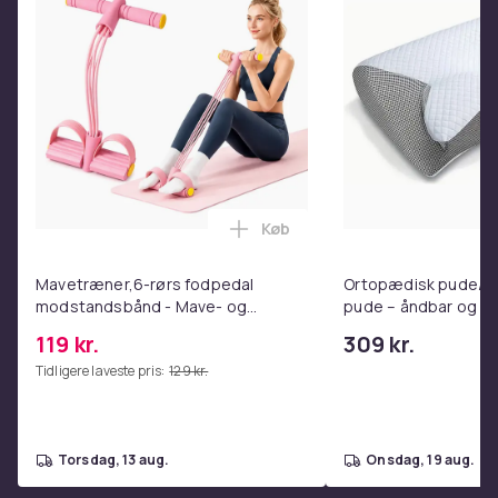
800
Varenr.
ae382236-31c7-4243-befc-3043f6c59359
Produktsikkerhedsinformation
Køb
Læg Mavetræner,6-rørs fodpe
Mavetræner,6-rørs fodpedal
Ortopædisk pude/m
modstandsbånd - Mave- og
pude – åndbar og lin
coretræning, yoga og
nakkesmerter
119 kr.
309 kr.
hjemmetræningscenter Pink
Tidligere laveste pris:
129 kr.
torsdag, 13 aug.
onsdag, 19 aug.