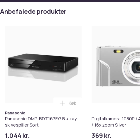
Anbefalede produkter
Køb
Læg Panasonic DMP-BDT167EG Blu
Panasonic
Panasonic DMP-BDT167EG Blu-ray-
Digitalkamera 1080P /
skivespiller Sort
/ 16x zoom Silver
1.044 kr.
369 kr.