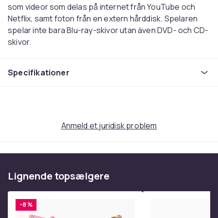
som videor som delas på internet från YouTube och
Netflix, samt foton från en extern hårddisk. Spelaren
spelar inte bara Blu-ray-skivor utan även DVD- och CD-
skivor.
Teknisk information:
Uppspelning av Blu-ray, DVD, AVCHD, CD-DA-skivor
Specifikationer
USB-anslutning för uppspelning
Djup färg
xvColour
Snabbstartsläge
Anmeld et juridisk problem
HDMI-CEC
Stöd för extern hårddisk
BD-Live-stöd
HDMI-utgång
Lignende topsælgere
Tillbehör som ingår i paketet: fjärrkontroll, batterier
och nätsladd.
-8 %
Vægt