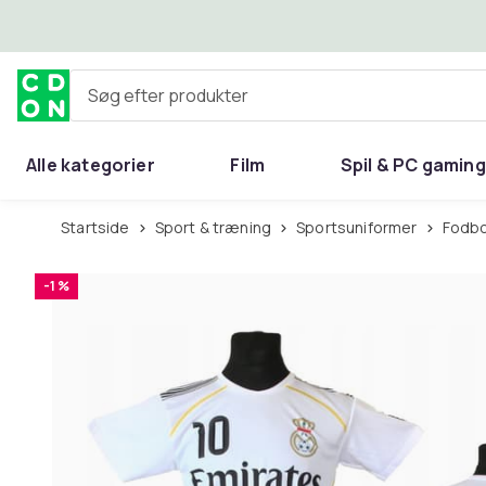
Spring til hovedindhold
Søg efter produkter
Alle kategorier
Film
Spil & PC gaming
Hjem & have
Startside
Sport & træning
Sportsuniformer
Fodb
-1 %