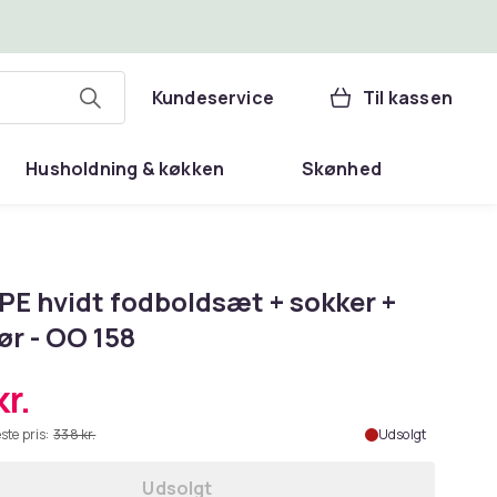
Kundeservice
Til kassen
Husholdning & køkken
Skønhed
E hvidt fodboldsæt + sokker +
ør - OO 158
r.
ste pris:
338 kr.
Udsolgt
Udsolgt