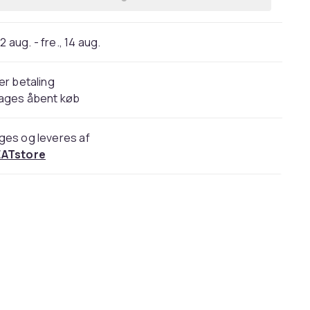
2 aug. - fre., 14 aug.
er betaling
dages åbent køb
ges og leveres af
ATstore