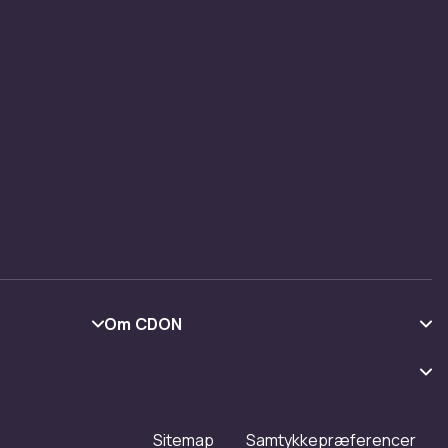
Om CDON
Om os
Kundeanmeldelser
Arbejd på CDON
Sitemap
Samtykkepræferencer