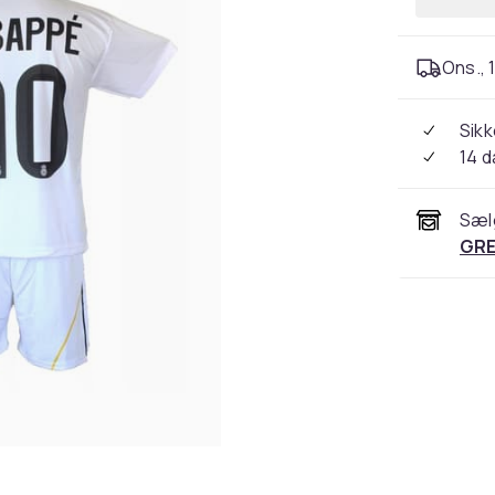
Ons., 1
Sikk
14 
Sæl
GRE