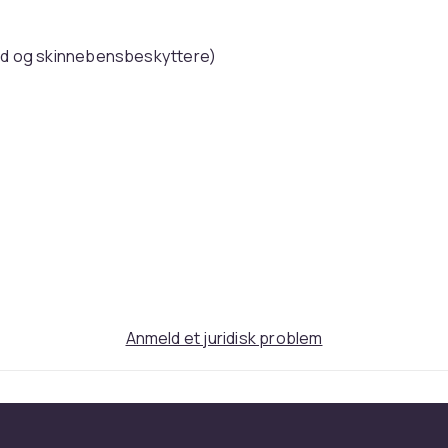
d og skinnebensbeskyttere)
kker være almindelige)
lfældig farve)
bellen nederst på listen.
teriale og slidstærk tråd.
Anmeld et juridisk problem
arve i vask. Tørrer hurtigt.
. Denne uniform vil bringe en
er.