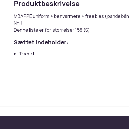
Produktbeskrivelse
MBAPPE uniform + benvarmere + freebies (pandebån
NY!!
Denne liste er for størrelse: 158 (S)
Sættet indeholder:
T-shirt
Shorts
Strømper (afhængigt af tilgængelighed, kan so
Gratis skinnebensbeskyttere og anførerbind (ti
Før du køber, bedes du kontrollere dimensionerne i ta
Uniformen er lavet af stærkt, åndbart ma
Rivefast. Falder ikke i solen. Taber ikke f
Strømperne er lavet af garn i topkvalitet
masse glæde til enhver ung fodboldspill