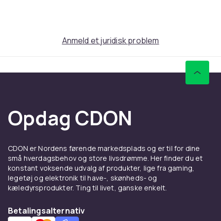
shorts
sokker og sokker (afhængigt af tilgængelighed
kan sokkerne være uden mærke - ensfarvede)
Kontroller målene i tabellen nederst i auktionen inden
Anmeld et juridisk problem
køb.
Uniformen er lavet af stærkt, åndbart
materiale med stærk tråd.
Rivefast. Falmer ikke i solen. Mister ikke
Opdag CDON
farver i vask. Tørrer hurtigt.
Strømper lavet af garn af højeste kvalitet.
CDON er Nordens førende markedsplads og er til for dine
Denne uniform vil bringe en ung
små hverdagsbehov og store livsdrømme. Her finder du et
fodboldspiller masser af glæde.
konstant voksende udvalg af produkter, lige fra gaming,
legetøj og elektronik til have-, skønheds- og
POLSK PRODUKT
kæledyrsprodukter. Ting til livet, ganske enkelt.
> IDEEL TIL IDRÆTSLEKTIONER, TRÆNING OG HÅRDE
KAMPE. <
Betalingsalternativ