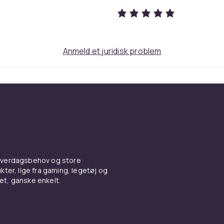
Anmeld et juridisk problem
hjul i basen og placer derefter
r til at fastgøre stolens mekanisme til
Gray White
Synthetic Leather
46.5x55.5x83.5 cm
5.7
 hverdagsbehov og store
53406183-b324-4ef6-bf80-8a5a403e7087
ter, lige fra gaming, legetøj og
vet, ganske enkelt.