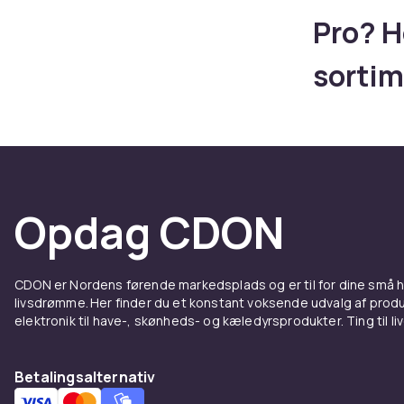
Pro? H
sortim
dobbe
knap o
Intell
Opdag CDON
skærm
CDON er Nordens førende markedsplads og er til for dine små
Leder du efte
livsdrømme. Her finder du et konstant voksende udvalg af produk
til iPhone 1
elektronik til have-, skønheds- og kæledyrsprodukter. Ting til li
Control-knap,
skærmbeskytte
Betalingsalternativ
Cover 