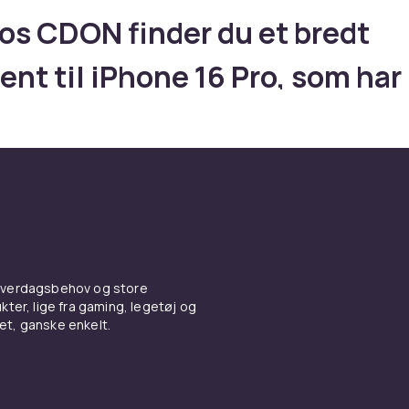
os CDON finder du et bredt
ent til iPhone 16 Pro, som har
lt kamera med Camera Contro
g Camera Control-knap, Appl
igence og A18 Bionic – cover o
beskyttelse
 hverdagsbehov og store
r tilbehør til din iPhone 16 Pro? Hos CDON finder du et bredt
ter, lige fra gaming, legetøj og
6 Pro, som har dobbelt kamera med Camera Control-knap og
vet, ganske enkelt.
 Apple Intelligence og A18 Bionic. Uanset om du har brug for
lse, oplader eller smarte gadgets finder du det her.
og skærmbeskyttelse til iPho