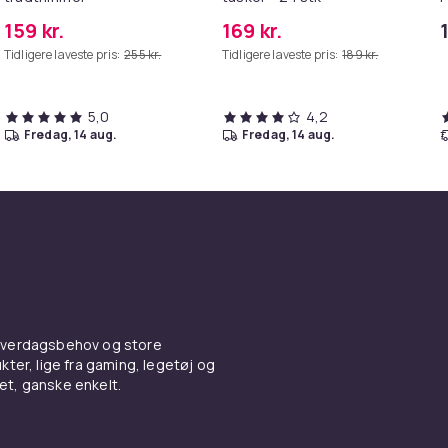
159 kr.
169 kr.
Tidligere laveste pris:
255 kr.
Tidligere laveste pris:
189 kr.
5,0
4,2
fredag, 14 aug.
fredag, 14 aug.
 hverdagsbehov og store
ter, lige fra gaming, legetøj og
vet, ganske enkelt.