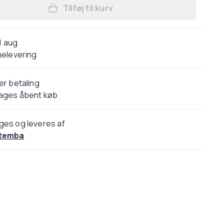
Tilføj til kurv
Læg Harry Potter Girls Embroidered
1 aug.
elevering
er betaling
dages åbent køb
ges og leveres af
temba