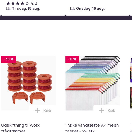
4,2
tirsdag, 18 aug.
onsdag, 19 aug.
-38 %
-11 %
Køb
Køb
 Ultra Complete i kurven
ILIIN Stor Hollywood Makeup Spejl med lys USB bordplade vægb
Læg Udskiftning til Worx trådtrimmer i ku
Læg Tykke v
Udskiftning til Worx
Tykke vandtætte A4 mesh
H
trådtrimmer
tasker - 24 stk
P