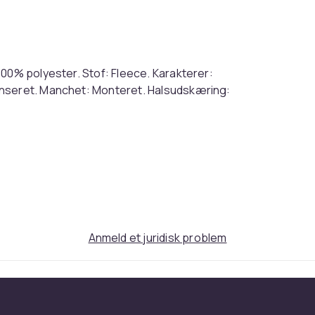
100% polyester. Stof: Fleece. Karakterer:
enseret. Manchet: Monteret. Halsudskæring:
Hoodie. 100% Polyester. Fabric: Fleece.
arts Crest, Printed. Characters: Hedwig.
 Cuff: Fitted. Neckline: Hooded. Sleeve-
 UTNS8996
Blå
Anmeld et juridisk problem
Einheitsgröße (EU)
34fd703e-07ee-595a-8aed-be523c3b6ebf