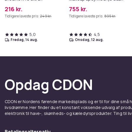
Complete
bordplade vægbeslag hvid
216 kr.
755 kr.
80 x 58 cm
Tidligere laveste pris:
249 kr.
Tidligere laveste pris:
895 kr.
5,0
4,5
fredag, 14 aug.
onsdag, 12 aug.
Opdag CDON
CDON er Nordens førende markedsplads og er til for dine små
livsdrømme. Her finder du et konstant voksende udvalg af produk
elektronik til have-, skønheds- og kæledyrsprodukter. Ting til li
Betalingsalternativ