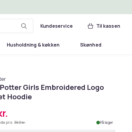
Kundeservice
Til kassen
Husholdning & køkken
Skønhed
ter
 Potter Girls Embroidered Logo
et Hoodie
r.
ste pris:
363 kr.
På lager