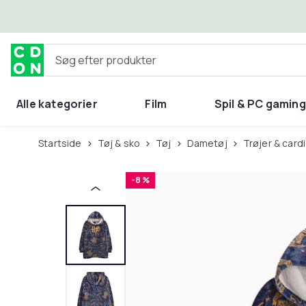
Spring til hovedindhold
Søg efter produkter
Alle kategorier
Film
Spil & PC gaming
Hjem & have
Startside
Tøj & sko
Tøj
Dametøj
Trøjer & car
-8 %