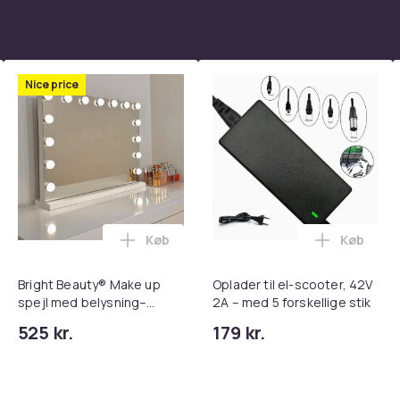
Nice price
Køb
Køb
tandsbånd - Mave- og coretræning, yoga og hjemmetræningsc
ght Beauty Vanity Namira - make up spejl med belysning - holly
Læg Bright Beauty® Make up spejl med be
Læg Oplad
Bright Beauty® Make up
Oplader til el-scooter, 42V
spejl med belysning–
2A – med 5 forskellige stik
Hollywood Spejl – 58×46
525 kr.
179 kr.
cm – 15 LED-lys – 3
lysfarver – Dæmpbar –
Smart Touch – USB-
opladeport – Hvid