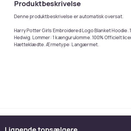
Produktbeskrivelse
Denne produktbeskrivelse er automatisk oversat.
Harry Potter Girls Embroidered Logo Blanket Hoodie. 
Hedwig. Lommer: 1 kængurulomme. 100% Officielt lic
Hætteklædte. Ærmetype: Langærmet.
English: Harry Potter Girls Embroidered Logo Blanket 
Lining: Sherpa, Soft. Design: Embroidered Logo, Hogw
Pockets: 1 Kangaroo Pocket. 100% Officially Licensed.
Type: Long-Sleeved. Hood Features: Sew-On. Ref:
Farve
Størrelse
Varenr.
Produktsikkerhedsinformation
Lignende topsælgere