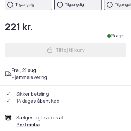
Tilgængelig
Tilgængelig
Tilgængel
221 kr.
På lager
Tilføj til kurv
Læg Fraggle Rock Unisex Adu
Fre., 21 aug.
Hjemmelevering
Sikker betaling
14 dages åbent køb
Sælges og leveres af
Pertemba