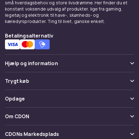
små hverdagsbehov og store livsdrømme. Her finder du et
konstant voksende udvalg af produkter, lige fra gaming,
legetøj og elektronik til have-, skønheds- og
kæledyrsprodukter. Ting til livet, ganske enkelt.
Betalingsalternativ
Hjælp og information
Ofte stillede spørgsmål
Trygt køb
Spor pakke
Betaling
Opdage
Fortryd & returner her
Levering
Kategorier
Kontakt os
Om CDON
Vilkår & policy
Maerke
Om os
Tilbagekaldelser
CDONs Markedsplads
Guider