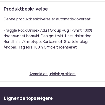
Produktbeskrivelse
Denne produktbeskrivelse er automatisk oversat.
Fraggle Rock Unisex Adult Group Hug T-Shirt. 100%
ringspundet bomuld. Design: trykt. Halsudskæring:
Rund hals. Ærmetype: Kortærmet. Stofteknologi:
Åndbar. Tagless. 100% Officielt licenseret.
English: Fraggle Rock Unisex Adult Group Hug T-Shirt.
100% Ringspun Cotton. Fabric: Midweight, Weave.
Design: Printed. Neckline: Crew Neck. Sleeve-Type:
Anmeld et juridisk problem
Short-Sleeved. Fabric Technology: Breathable.
Tagless. 100% Officially Licensed. S: 36 in. M: 40 in. XL:
48 in. XXL: 44 in. 3XL: 56 in. 4XL: 60 in. 5XL: 64 in. Ref:
UTTV20717
Lignende topsælgere
Farve