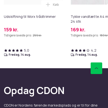
Køb
Læg Udskiftning til Worx trådtr
Udskiftning til Worx trådtrimmer
Tykke vandtætte A4 m
24 stk
159 kr.
169 kr.
Tidligere laveste pris:
255 kr.
Tidligere laveste pris:
189 kr
5,0
4,2
fredag, 14 aug.
fredag, 14 aug.
Opdag CDON
CDON er Nordens førende markedsplads og er til for dine