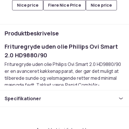
Nice price
Flere Nice Price
Nice price
Produktbeskrivelse
Frituregryde uden olie Philips Ovi Smart
2.0 HD9880/90
Frituregryde uden olie Philips Ovi Smart 2.0 HD9880/90
er en avanceret køkkenapparat, der gør det muligt at
tilberede sunde og velsmagende retter med minimal
mængde fedt. Takket være Rapid CombiAir-
teknologien sikrer frituregryden jævn og hurtig
Specifikationer
madlavning, hvilket gør det muligt at opnå sprøde og
saftige retter. Enheden tilbyder et bredt udvalg af
automatiske programmer, der gør det lettere at
forberede forskellige retter, fra pomfritter til kød og
fisk. Derudover gør muligheden for at styre med NutriU-