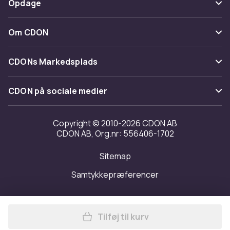
Opdage
0
Fortryd & returner her
Levering
Varenr.
Kategorier
Kontakt os
Om CDON
afd92e82-af38-5ee5-b952-1ef7c8b79f84
Vilkår & policy
Maerke
Produktsikkerhedsinformation
Om os
Tilbagekaldelser
CDONs Markedsplads
Guider
Kundeanmeldelser
Merchant Help Center
CDON på sociale medier
Arbejd på CDON
Investor relations
Copyright © 2010-2026 CDON AB
CDON AB, Org.nr: 556406-1702
Tilgængelighed
Sitemap
Transparensrapport
Samtykkepræferencer
Tilføj til kurv
Læg Federation friture uden