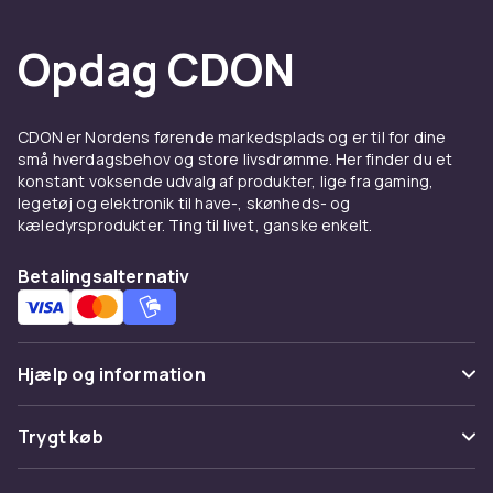
renlighed. Delene i enheden er egnede til
opvaskemaskine, hvilket gør rengøringsprocessen
Opdag CDON
betydeligt lettere. Dette er en praktisk løsning, der
sparer tid og sikrer brugervenlighed.
CDON er Nordens førende markedsplads og er til for dine
Farve
små hverdagsbehov og store livsdrømme. Her finder du et
Sort
konstant voksende udvalg af produkter, lige fra gaming,
Volumen (liter)
legetøj og elektronik til have-, skønheds- og
kæledyrsprodukter. Ting til livet, ganske enkelt.
2
Antal kurve
Betalingsalternativ
Enkelt
Materiale
Plast
Effekt
Hjælp og information
2200
Ofte stillede spørgsmål
Vægt
Trygt køb
9.4
Spor pakke
Vægt, kilo
Betaling