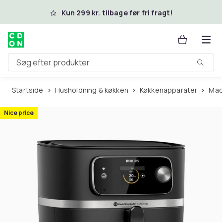
Spring til hovedindhold
Kun 299 kr. tilbage før fri fragt!
Søg efter produkter
Startside
Husholdning & køkken
Køkkenapparater
Ma
Nice price