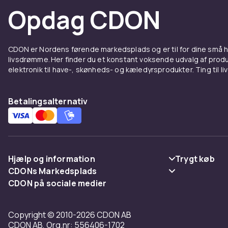
Opdag CDON
CDON er Nordens førende markedsplads og er til for dine små
livsdrømme. Her finder du et konstant voksende udvalg af produk
elektronik til have-, skønheds- og kæledyrsprodukter. Ting til li
Betalingsalternativ
Hjælp og information
Trygt køb
CDONs Markedsplads
Ofte stillede spørgsmål
Betaling
CDON på sociale medier
Merchant Help Center
Spor pakke
Levering
Copyright © 2010-2026 CDON AB
Fortryd & returner her
Vilkår & polic
CDON AB, Org.nr: 556406-1702