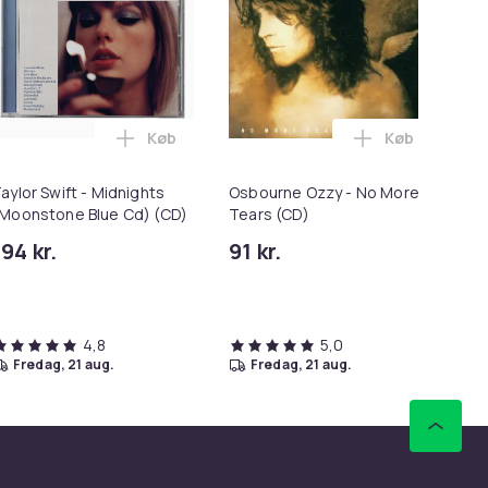
Køb
Køb
cmlxxii (2Cd) (CD) i kurven
 Roses - Appetite For Destruction (Re-M) (CD) i kurven
Læg Taylor Swift - Midnights (Moonstone Bl
Læg Osbourne
aylor Swift - Midnights
Osbourne Ozzy - No More
Os
Moonstone Blue Cd) (CD)
Tears (CD)
Nu
194 kr.
91 kr.
14
Tid
4,8
5,0
fredag, 21 aug.
fredag, 21 aug.