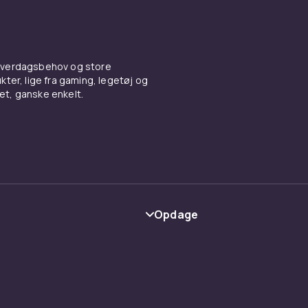
 hverdagsbehov og store
ter, lige fra gaming, legetøj og
vet, ganske enkelt.
Opdage
Kategorier
Maerke
y
Guider