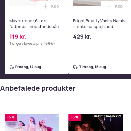
Køb
Køb
Læg Mavetræner,6-rørs fodpedal mods
Læg Bri
Mavetræner,6-rørs
Bright Beauty Vanity Namira
fodpedal modstandsbånd
- make up spejl med
- Mave- og coretræning,
belysning - hollywood spejl
119 kr.
429 kr.
yoga og
- schminke spejl med lys -
Tidligere laveste pris:
129 kr.
hjemmetræningscenter
hvid - dæmpbar med tre
Pink
lystilstande
fredag, 14 aug.
tirsdag, 18 aug.
Anbefalede produkter
-5 %
-5 %