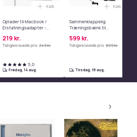
Køb
Køb
enter Pink i kurven
wood spejl - schminke spejl med lys - hvid - dæmpbar med tre l
lysning– Hollywood Spejl – 58×46 cm – 15 LED-lys – 3 lysfarv
de Knuser med Sikkerhedssele Skærer - Nødudgangsværktøj, Ko
Læg Oplader til Macbook / Erstatningsad
Læg Sammen
Oplader til Macbook /
Sammenklappelig
Erstatningsadapter -
Træningsbænk til
MagSafe Gen 3 - 96W
Hjemmetræning, Justerbar
219 kr.
599 kr.
Ryg & Sæde, 300 kg
Tidligere laveste pris:
249 kr.
Tidligere laveste pris:
899 kr.
Belastning
5,0
fredag, 14 aug.
tirsdag, 18 aug.
Panel 1 af
-