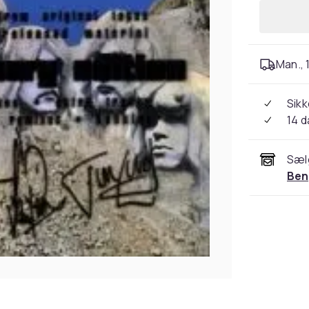
Man., 1
Sikk
14 
Sæl
Ben