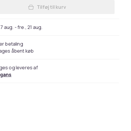
Tilføj til kurv
Læg Deep Purple - In Rock - Jubilæ
7 aug. - fre., 21 aug.
er betaling
dages åbent køb
ges og leveres af
gans