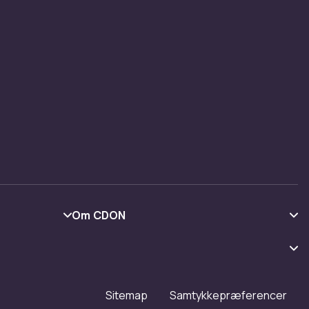
Om CDON
Om os
Kundeanmeldelser
Arbejd på CDON
Sitemap
Samtykkepræferencer