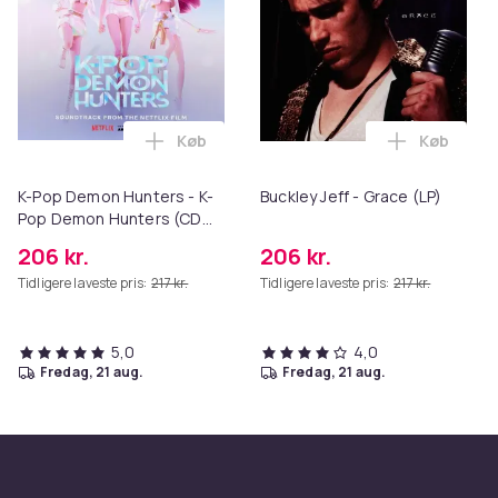
Køb
Køb
Læg K-Pop Demon Hunters - K-Pop Demon
Læg Buckle
K-Pop Demon Hunters - K-
Buckley Jeff - Grace (LP)
Pop Demon Hunters (CD
Soundtrack) (CD)
206 kr.
206 kr.
Tidligere laveste pris:
217 kr.
Tidligere laveste pris:
217 kr.
5,0
4,0
fredag, 21 aug.
fredag, 21 aug.