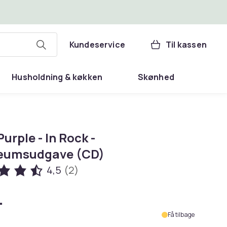
Kundeservice
Til kassen
Husholdning & køkken
Skønhed
urple - In Rock -
æumsudgave (CD)
4,5
(2)
.
Få tilbage