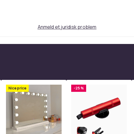
Anmeld et juridisk problem
Nice price
-25 %
5122beae-9e41-4240-aaa2-207d6ad135f9