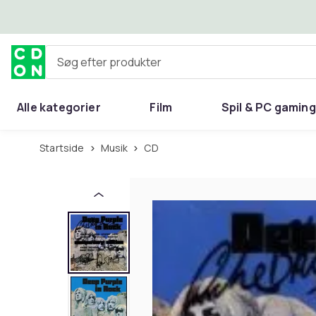
Spring til hovedindhold
Søg efter produkter
Alle kategorier
Film
Spil & PC gaming
Hjem & have
Startside
Musik
CD