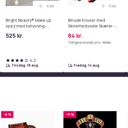
Køb
Køb
tandsbånd - Mave- og coretræning, yoga og hjemmetræningsc
ght Beauty Vanity Namira - make up spejl med belysning - holly
Læg Bright Beauty® Make up spejl med be
Læg Bilru
Bright Beauty® Make up
Bilrude Knuser med
spejl med belysning–
Sikkerhedssele Skærer -
Hollywood Spejl – 58×46
Nødudgangsværktøj,
525 kr.
84 kr.
cm – 15 LED-lys – 3
Kompatibel med Alle
Tidligere laveste pris:
112 kr.
lysfarver – Dæmpbar –
Bilmodeller Red
Smart Touch – USB-
opladeport – Hvid
4,2
tirsdag, 18 aug.
fredag, 14 aug.
-6 %
-11 %