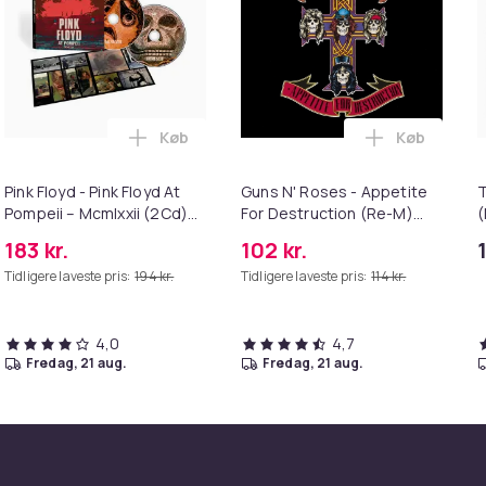
Køb
Køb
 Hunters (CD Soundtrack) (CD) i kurven
y Jeff - Grace (LP) i kurven
Læg Pink Floyd - Pink Floyd At Pompeii – M
Læg Guns N'
Pink Floyd - Pink Floyd At
Guns N' Roses - Appetite
T
Pompeii – Mcmlxxii (2Cd)
For Destruction (Re-M)
(
(CD)
(CD)
183 kr.
102 kr.
Tidligere laveste pris:
194 kr.
Tidligere laveste pris:
114 kr.
4,0
4,7
fredag, 21 aug.
fredag, 21 aug.