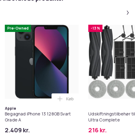
Pre-Owned
-13 %
Køb
Læg Begagnad iPhone 13 128GB S
Apple
Begagnad iPhone 13 128GB Svart
Udskiftningstilbehør t
Grade A
Ultra Complete
2.409 kr.
216 kr.