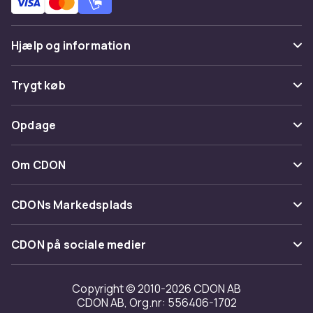
Hjælp og information
Ofte stillede spørgsmål
Trygt køb
Spor pakke
Betaling
Opdage
Fortryd & returner her
Levering
Kategorier
Kontakt os
Om CDON
Vilkår & policy
Maerke
Om os
Tilbagekaldelser
CDONs Markedsplads
Guider
Kundeanmeldelser
Merchant Help Center
CDON på sociale medier
Arbejd på CDON
Investor relations
Copyright © 2010-2026 CDON AB
CDON AB, Org.nr: 556406-1702
Tilgængelighed