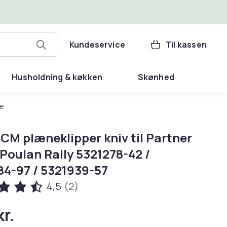
Kundeservice
Til kassen
Husholdning & køkken
Skønhed
ve
 CM plæneklipper kniv til Partner
Poulan Rally 5321278-42 /
84-97 / 5321939-57
4,5
(2)
r.