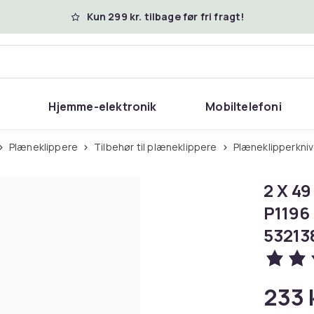
Kun 299 kr. tilbage før fri fragt!
Hjemme-elektronik
Mobiltelefoni
Plæneklippere
Tilbehør til plæneklippere
Plæneklipperkni
2 X 49
P1196 
53213
233 k