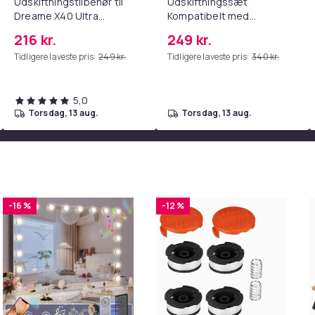
Udskiftningstilbehør til
Udskiftningssæt
b867d2a8-f9fc-586f-8f9a-f04ece858f28
Dreame X40 Ultra
Kompatibelt med
Complete
Roborock Qrevo
216 kr.
249 kr.
S5V/Curv/Edge
Tidligere laveste pris:
249 kr.
Tidligere laveste pris:
340 kr.
Robotstøvsuger,
Vedligehold dit
Rengøringsudstyr
5,0
torsdag, 13 aug.
torsdag, 13 aug.
-16 %
-12 %