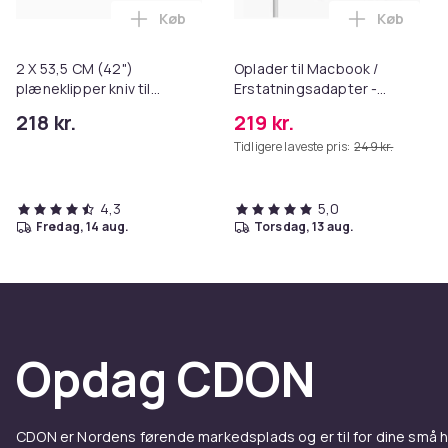
Køb
Køb
Læg 2 X 53,5 CM (42") plæneklipper kniv 
Læg Oplad
2 X 53,5 CM (42")
Oplader til Macbook /
plæneklipper kniv til
Erstatningsadapter -
EINHELL, TMB 1250,
MagSafe Gen 3 - 96W
218 kr.
219 kr.
Husqvarna, 127843
Tidligere laveste pris:
249 kr.
4,3
5,0
fredag, 14 aug.
torsdag, 13 aug.
Opdag CDON
CDON er Nordens førende markedsplads og er til for dine små