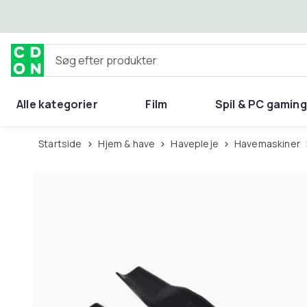
Spring til hovedindhold
Søg efter produkter
Alle kategorier
Film
Spil & PC gaming
Hjem & have
Startside
Hjem & have
Havepleje
Havemaskiner