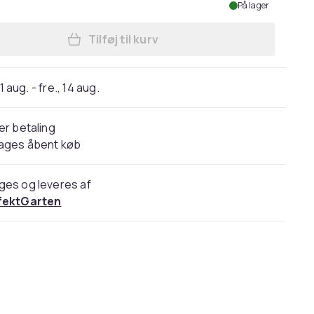
På lager
Tilføj til kurv
Læg 2 X 49 CM plæneklipper kniv til
11 aug. - fre., 14 aug.
er betaling
dages åbent køb
ges og leveres af
fektGarten