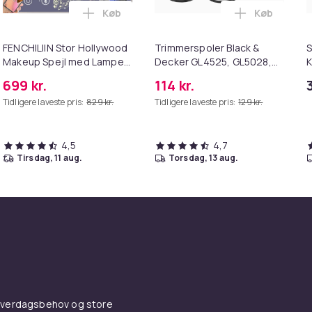
Køb
Køb
til EINHELL, TMB 1250, Husqvarna, 127843 i kurven
er til Macbook / Erstatningsadapter - MagSafe Gen 3 - 96W i 
Læg FENCHILIIN Stor Hollywood Makeup Sp
Læg Trimme
FENCHILIIN Stor Hollywood
Trimmerspoler Black &
S
Makeup Spejl med Lamper
Decker GL4525, GL5028,
K
Bluetooth Table Top
GLC1423L, GLC1825L
699 kr.
114 kr.
Vægbeslag Hvid 80 x 58 cm
græstrimmer
Tidligere laveste pris:
829 kr.
Tidligere laveste pris:
129 kr.
4,5
4,7
tirsdag, 11 aug.
torsdag, 13 aug.
 hverdagsbehov og store