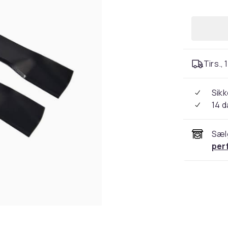
Tirs., 
Sikk
14 
Sæl
per