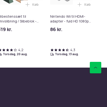
Køb
Køb
kurven
ejl med Lamper Bluetooth Table Top Vægbeslag Hvid 80 x 58 c
rspoler Black & Decker GL4525, GL5028, GLC1423L, GLC1825L
Læg Slibestenssæt til Knivslibning / Slibeb
Læg Nintendo 
libestenssæt til
Nintendo Wii til HDMI-
Di
nivslibning / Slibeblok -
adapter - fuld HD 1080p
me
400/1000/3000/8000
White
319 kr.
86 kr.
36
4,2
4,3
torsdag, 20 aug.
torsdag, 13 aug.