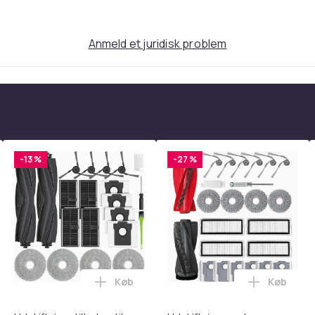
 PB1638LT, PB38, PD15538LT, PO12538LT,
Anmeld et juridisk problem
7K, REB13038, REB15538HP, REN11597,
-13 %
-27 %
 kvalitet. Hver kniv er skarp, godt bøjet og
 græsklipning og -fangning. Knivene blev
ing til 45 HRC). Disse funktioner garanterer
Køb
Køb
tandsbånd - Mave- og coretræning, yoga og hjemmetræningsc
ght Beauty Vanity Namira - make up spejl med belysning - holly
Læg Udskiftningstilbehør til Dreame X4
Læg Udski
formation.