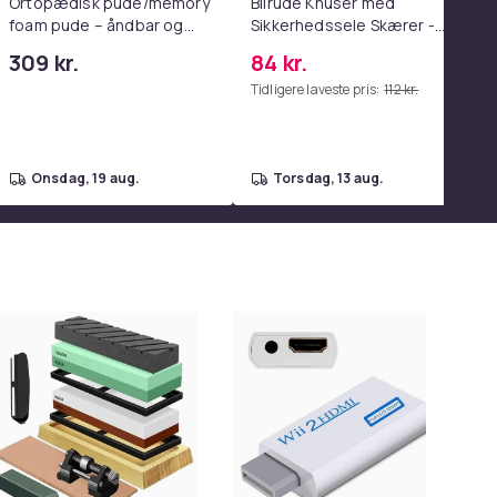
Ortopædisk pude/memory
Bilrude Knuser med
foam pude – åndbar og
Sikkerhedssele Skærer -
lindrer nakkesmerter
Nødudgangsværktøj,
309 kr.
84 kr.
Kompatibel med Alle
Tidligere laveste pris:
112 kr.
Bilmodeller Red
onsdag, 19 aug.
torsdag, 13 aug.