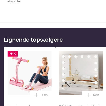
et år siden
- DO1638LT, HD13538, MB12338LT, P12538, PB14538LT,
PO14538LT, PO15538LT, PO15538LTX, PP14538
Rally:
- CO15538LT, RE11597, RE115B97, RE135B97, REB1259
REN12597
Lignende topsælgere
Erstatter:
- 532 12 78-42, 5321278-42, 532127842,
-8 %
- 532 13 84-97, 5321384-97,532138497,
- 193957, 98648, 5321939-57, 532193957
Hvorfor vores knive?
Knive er lavet af certificeret kulstofholdigt stål af høj
præcist afbalanceret for at sikre den mest effektive
behandlet til varmebehandling (nedkøling og temperer
Køb
Køb
Læg Mavetræner,6-rørs fodpedal mods
Læg Bri
lang levetid (mindst 3 sæsoner) og modstand mod de