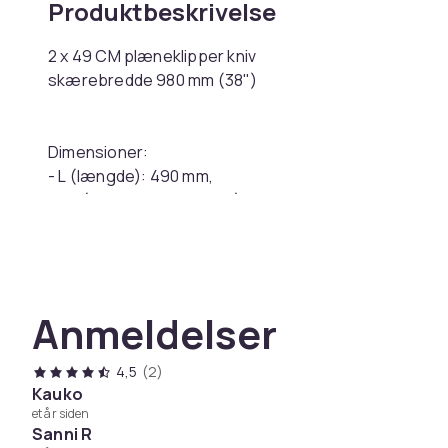
Produktbeskrivelse
2 x 49 CM plæneklipper kniv
skærebredde 980 mm (38")
Dimensioner:
- L (længde): 490 mm,
- ZB (central huldiameter): 15,9 mm,
- AL (side hul diameter): - mm,
- AB (afstand mellem sidehuller - center til centrum): 
- B (bredde): 57 mm,
- Tykkelse: 3,5 mm
Anmeldelser
Kompatibel med:
4,5
(2)
Partner:
Kauko
et år siden
- P11597, P1196, P1197, P12597, P12597H
Sanni R
Poulan: