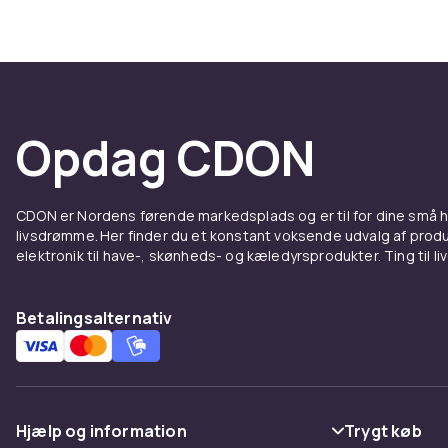
krølleentusias
gjort det nem
uden at udtør
føles stift. 
– og testet de
Opdag CDON
En del 
badev
CDON er Nordens førende markedsplads og er til for dine små
livsdrømme. Her finder du et konstant voksende udvalg af produk
Björn Axén bl
elektronik til have-, skønheds- og kæledyrsprodukter. Ting til li
professionell
hår "har brug 
Volumen, glan
Betalingsalternativ
præmisser. M
og resultater
Vegan
Hjælp og information
Trygt køb