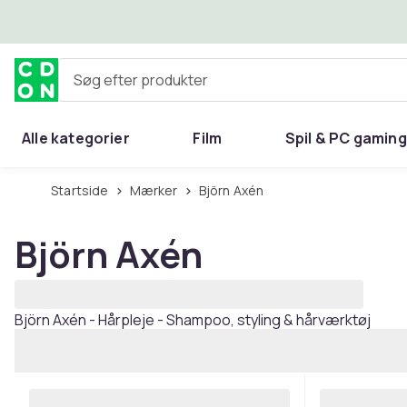
Spring til hovedindhold
Søg efter produkter
Alle kategorier
Film
Spil & PC gaming
Hjem & have
Startside
Mærker
Björn Axén
Björn Axén
Björn Axén - Hårpleje - Shampoo, styling & hårværktøj