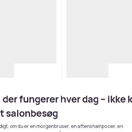
, der fungerer hver dag – ikke 
et salonbesøg
ldigt, om du er en morgenbruser, en aftenshampooer, en