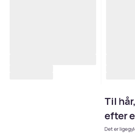
Til hår
efter 
Det er ligegy