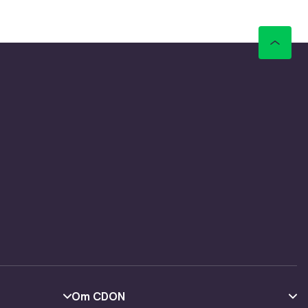
Axén har
der renser
er uden at
t over det
hvad dit
.
ne
jde med,
Om CDON