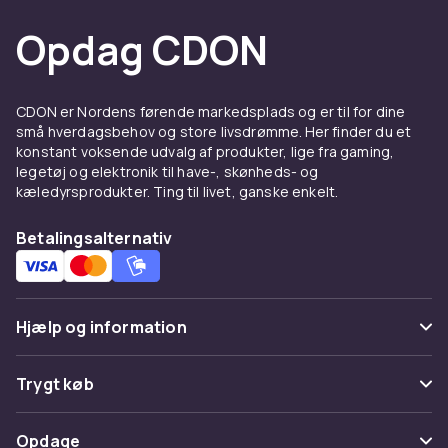
transport. Vi har både lettere modeller til
kortere afstande og kraftigere el-løbehjul til
Opdag CDON
længere pendling.
El-løbehjul til børn med sikker
CDON er Nordens førende markedsplads og er til for dine
konstruktion
små hverdagsbehov og store livsdrømme. Her finder du et
konstant voksende udvalg af produkter, lige fra gaming,
Til yngre kørere findes der el-løbehjul til børn,
legetøj og elektronik til have-, skønheds- og
der er tilpasset lavere hastigheder og
kæledyrsprodukter. Ting til livet, ganske enkelt.
nemmere kontrol. Et el-løbehjul til børn kan
Betalingsalternativ
give uafhængighed og bevægelse på en sjov
måde, mens modellerne er designet med
stabilitet og sikkerhed i fokus. Perfekt til leg i
lokalområdet eller kortere ture med familien.
Hjælp og information
At vælge den rigtige model handler om alder,
højde og erfaring. Tydelige bremsesystemer,
Ofte stillede spørgsmål
Trygt køb
en stabil platform og moderat acceleration gør
en forskel i hverdagen.
Spor pakke
Betaling
Opdage