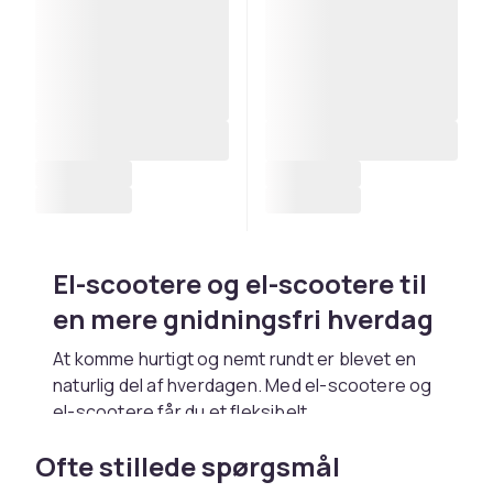
El-scootere og el-scootere til
en mere gnidningsfri hverdag
At komme hurtigt og nemt rundt er blevet en
naturlig del af hverdagen. Med el-scootere og
el-scootere får du et fleksibelt
transportmiddel, der er egnet til både
Ofte stillede spørgsmål
bypendling og fritid. Uanset om du leder efter
et el-scooter til voksne til daglige ture eller et