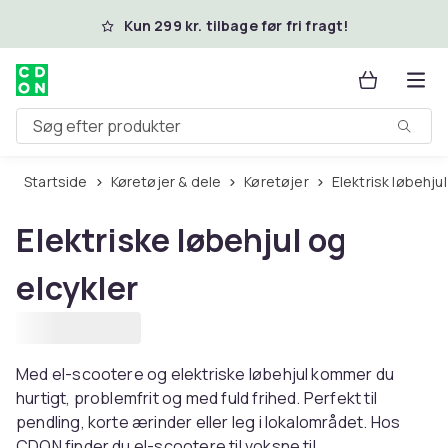
Spring til hovedindhold
Kun 299 kr. tilbage før fri fragt!
Søg efter produkter
Startside
Køretøjer & dele
Køretøjer
Elektrisk løbehjul
Elektriske løbehjul og
elcykler
Med el-scootere og elektriske løbehjul kommer du
hurtigt, problemfrit og med fuld frihed. Perfekt til
pendling, korte ærinder eller leg i lokalområdet. Hos
CDON finder du el-scootere til voksne til