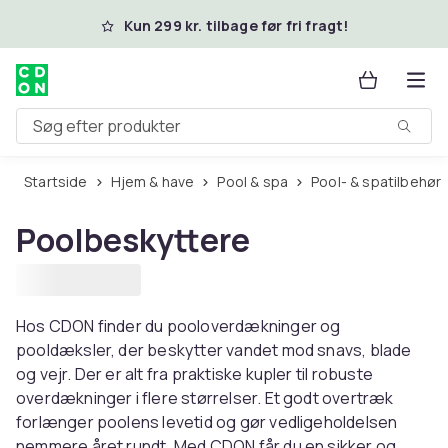
Spring til hovedindhold
Kun 299 kr. tilbage før fri fragt!
Søg efter produkter
Startside
Hjem & have
Pool & spa
Pool- & spatilbehør
Poolbeskyttere
Hos CDON finder du pooloverdækninger og
pooldæksler, der beskytter vandet mod snavs, blade
og vejr. Der er alt fra praktiske kupler til robuste
overdækninger i flere størrelser. Et godt overtræk
forlænger poolens levetid og gør vedligeholdelsen
nemmere året rundt. Med CDON får du en sikker og