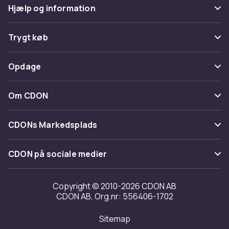
Hjælp og information
Ofte stillede spørgsmål
Trygt køb
Spor pakke
Betaling
Opdage
Fortryd & returner her
Levering
Kategorier
Kontakt os
Om CDON
Vilkår & policy
Maerke
Om os
Tilbagekaldelser
CDONs Markedsplads
Guider
Kundeanmeldelser
Merchant Help Center
CDON på sociale medier
Arbejd på CDON
Investor relations
Copyright © 2010-2026 CDON AB
CDON AB, Org.nr: 556406-1702
Tilgængelighed
Sitemap
Transparensrapport