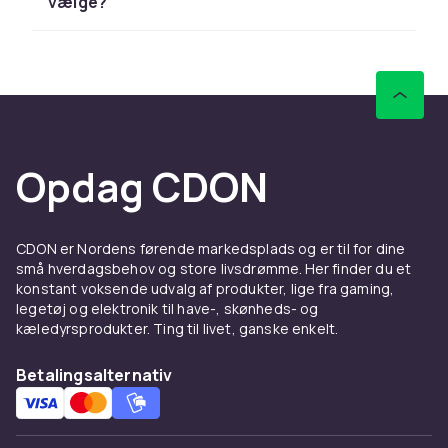
vælge?
Mål poolen nøjagtigt og vælg en beskytter, der
dækker hele vandoverfladen med margen.
Supplér med
tilbehør til poolbeskyttere
og
poolstiger
for et komplet og sikkert
poolområde.
Opdag CDON
CDON er Nordens førende markedsplads og er til for dine
små hverdagsbehov og store livsdrømme. Her finder du et
konstant voksende udvalg af produkter, lige fra gaming,
legetøj og elektronik til have-, skønheds- og
kæledyrsprodukter. Ting til livet, ganske enkelt.
Betalingsalternativ