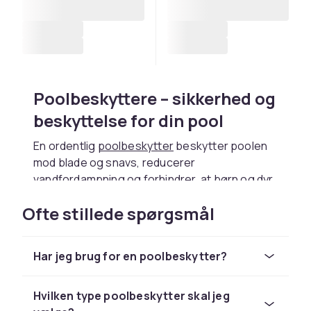
Poolbeskyttere – sikkerhed og
beskyttelse for din pool
En ordentlig
poolbeskytter
beskytter poolen
mod blade og snavs, reducerer
vandfordampning og forhindrer, at børn og dyr
falder i ved et uheld. Poolbeskyttere er en
Ofte stillede spørgsmål
vigtig sikkerhedsforanstaltning for alle
poolejere. CDON tilbyder beskyttere i
forskellige størrelser.
Har jeg brug for en poolbeskytter?
Vælg den rigtige
poolbeskytter
Hvilken type poolbeskytter skal jeg