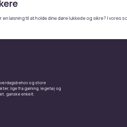
kere
r en løsning til at holde dine døre lukkede og sikre? I vores s
lukkere, der tilbyder både sikkerhed og bekvemmelighed. Dø
l at forhindre døre i at smække i, hvilket kan reducere slitag
dit hjem eller på din arbejdsplads.
 designet til at være nemme at installere og bruge. De hjæl
ne lukkede automatisk, hvilket er især nyttigt i områder me
terne i vores sortiment findes i forskellige modeller og størr
t nemt at finde den perfekte løsning til dine behov.
re sikkerheden og funktionaliteten i dit hjem? Køb nu og opd
 hverdagsbehov og store
lukkere. Perfekt til både indendørs og udendørs brug og en 
ter, lige fra gaming, legetøj og
vet, ganske enkelt.
 ethvert hjem eller kontor. Hos CDON finder du altid det bedste