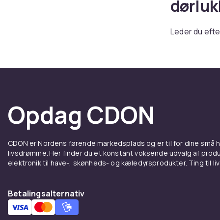
dørluk
Leder du efte
finder du dør
er perfekte ti
sikkerheden i 
Dørlukkere er
at holde døre
Opdag CDON
trafik. Produk
hvilket gør de
Vil du forbed
CDON er Nordens førende markedsplads og er til for dine små
udvalg af dør
livsdrømme. Her finder du et konstant voksende udvalg af produk
elektronik til have-, skønheds- og kæledyrsprodukter. Ting til li
tilføjelse til
bedste!
Betalingsalternativ