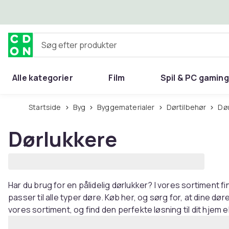
Spring til hovedindhold
Søg efter produkter
Alle kategorier
Film
Spil & PC gaming
Hjem & have
Startside
Byg
Byggematerialer
Dørtilbehør
D
Dørlukkere
Har du brug for en pålidelig dørlukker? I vores sortiment fi
passer til alle typer døre. Køb her, og sørg for, at dine dør
vores sortiment, og find den perfekte løsning til dit hjem e