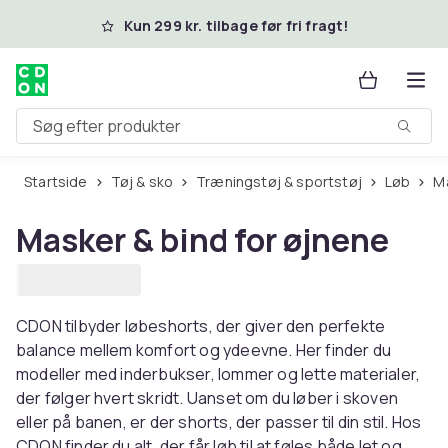
Spring til hovedindhold
Kun 299 kr. tilbage før fri fragt!
Søg efter produkter
Startside
Tøj & sko
Træningstøj & sportstøj
Løb
Masker & bind for øjnene
CDON tilbyder løbeshorts, der giver den perfekte
balance mellem komfort og ydeevne. Her finder du
modeller med inderbukser, lommer og lette materialer,
der følger hvert skridt. Uanset om du løber i skoven
eller på banen, er der shorts, der passer til din stil. Hos
CDON finder du alt, der får løb til at føles både let og