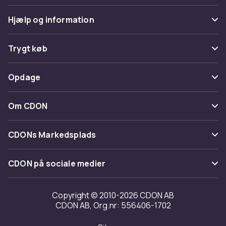
Hjælp og information
Ofte stillede spørgsmål
Trygt køb
Spor pakke
Betaling
Opdage
Fortryd & returner her
Levering
Kategorier
Kontakt os
Om CDON
Vilkår & policy
Maerke
Om os
Tilbagekaldelser
CDONs Markedsplads
Guider
Kundeanmeldelser
Merchant Help Center
CDON på sociale medier
Arbejd på CDON
Investor relations
Copyright © 2010-2026 CDON AB
CDON AB, Org.nr: 556406-1702
Tilgængelighed