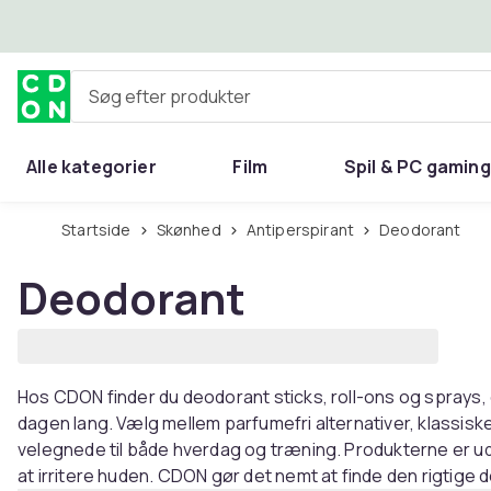
Spring til hovedindhold
Søg efter produkter
Alle kategorier
Film
Spil & PC gaming
Hjem & have
Startside
Skønhed
Antiperspirant
Deodorant
Deodorant
Hos CDON finder du deodorant sticks, roll-ons og sprays, d
dagen lang. Vælg mellem parfumefri alternativer, klassisk
velegnede til både hverdag og træning. Produkterne er udv
at irritere huden. CDON gør det nemt at finde den rigtige deo