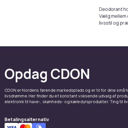
Deodorant hol
Vælg mellem d
livsstil og p
hurtig leverin
Hvilke
En deostick t
fordeler prod
Opdag CDON
og tørrer på s
Deodor
CDON er Nordens førende markedsplads og er til for dine små
livsdrømme. Her finder du et konstant voksende udvalg af produk
Deodorant ma
elektronik til have-, skønheds- og kæledyrsprodukter. Ting til li
du også brug
reducerer sv
Betalingsalternativ