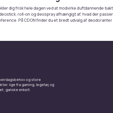
der dig frisk hele dagen ved at modvirke duftdannende bakt
eostick, roll-on og deospray afhængigt af, hvad der passer
ræference. På CDON finder du et bredt udvalg af deodorante
g og sikker handel.
n type passer til dig?
ørrer hurtigt og efterlader ingen hvide mærker på tøjet. Roll
uktet jævnt og føles svalt mod huden. Deospray er hurtig at
ekunder, perfekt for dig der har travlt.
ant eller antiperspirant?
 hverdagsbehov og store
ter, lige fra gaming, legetøj og
skerer og modvirker lugt, men påvirker ikke svedproduktion
vet, ganske enkelt.
 for beskyttelse mod sved? Se vores
antiperspiranter
som a
edafsondringen.