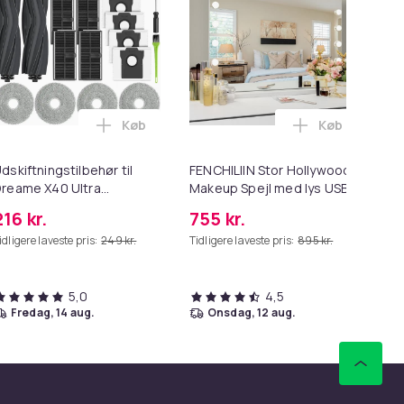
Køb
Køb
 kurven
 på plads Transparent 3 m / 1.6 cm i kurven
adapter i kurven
Læg Udskiftningstilbehør til Dreame X40 Ul
Læg FENCHILI
dskiftningstilbehør til
FENCHILIIN Stor Hollywood
G4
reame X40 Ultra
Makeup Spejl med lys USB
St
Complete
bordplade vægbeslag hvid
(1
216 kr.
755 kr.
11
80 x 58 cm
idligere laveste pris:
249 kr.
Tidligere laveste pris:
895 kr.
5,0
4,5
fredag, 14 aug.
onsdag, 12 aug.