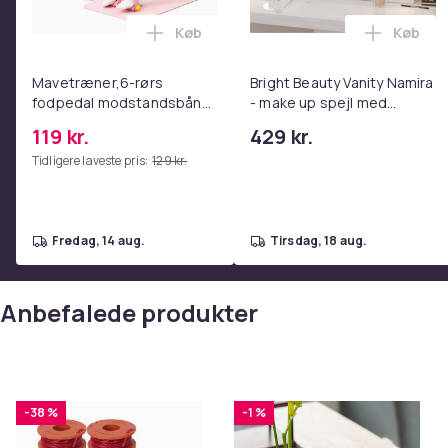
Køb
Køb
Læg Mavetræner,6-rørs fodpedal mods
Læg Bri
Mavetræner,6-rørs
Bright Beauty Vanity Namira
fodpedal modstandsbånd
- make up spejl med
- Mave- og coretræning,
belysning - hollywood spejl
119 kr.
429 kr.
yoga og
- schminke spejl med lys -
Tidligere laveste pris:
129 kr.
hjemmetræningscenter
hvid - dæmpbar med tre
Pink
lystilstande
fredag, 14 aug.
tirsdag, 18 aug.
Anbefalede produkter
-38 %
-1 %