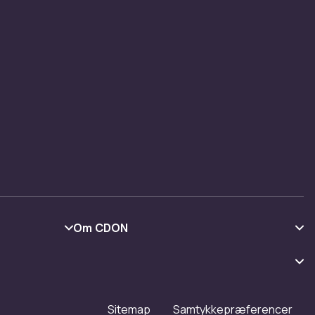
Om CDON
Om os
Kundeanmeldelser
Arbejd på CDON
Sitemap
Samtykkepræferencer