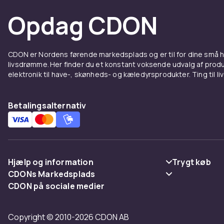
Opdag CDON
CDON er Nordens førende markedsplads og er til for dine små
livsdrømme. Her finder du et konstant voksende udvalg af produk
elektronik til have-, skønheds- og kæledyrsprodukter. Ting til li
Betalingsalternativ
Hjælp og information
Trygt køb
CDONs Markedsplads
Ofte stillede spørgsmål
Betaling
CDON på sociale medier
Merchant Help Center
Spor pakke
Levering
Copyright © 2010-2026 CDON AB
Fortryd & returner her
Vilkår & polic