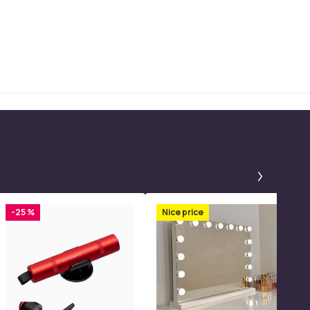
Panel 1
-25 %
Nice price