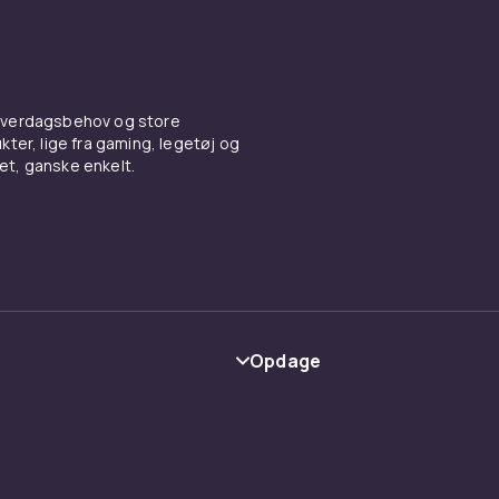
 hverdagsbehov og store
ter, lige fra gaming, legetøj og
vet, ganske enkelt.
Opdage
Kategorier
Maerke
y
Guider