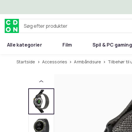
Spring til hovedindhold
Søg efter produkter
Alle kategorier
Film
Spil & PC gaming
Hjem & have
Startside
Accessories
Armbåndsure
Tilbehør til