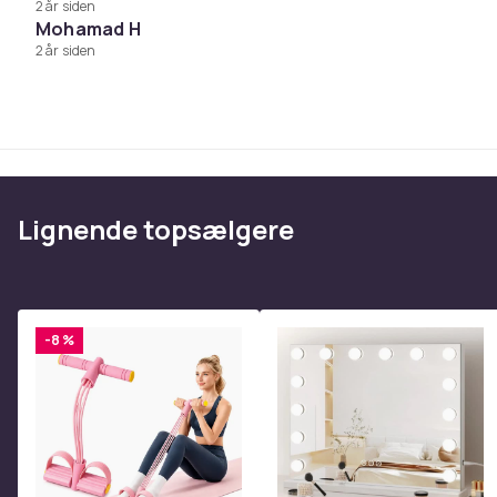
2 år siden
Vægt, gram
Mohamad H
Varenr.
2 år siden
Produktsikkerhedsinformation
Lignende topsælgere
-8 %