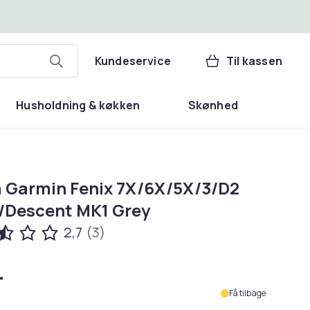
Kundeservice
Til kassen
Husholdning & køkken
Skønhed
 Garmin Fenix 7X/6X/5X/3/D2
/Descent MK1 Grey
2,7
(3)
.
Få tilbage