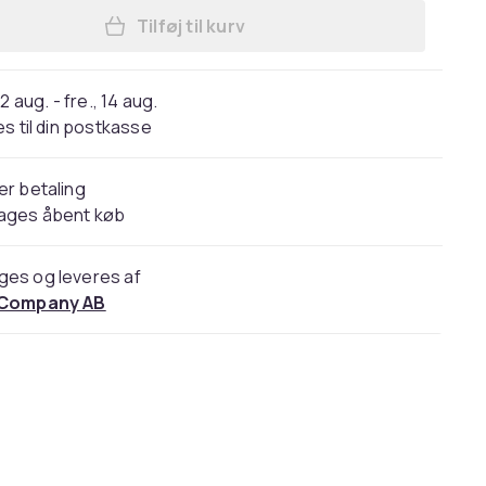
Tilføj til kurv
Læg Urrem Garmin Fenix 7X/6X/5X/3
2 aug. - fre., 14 aug.
s til din postkasse
er betaling
dages åbent køb
ges og leveres af
 Company AB