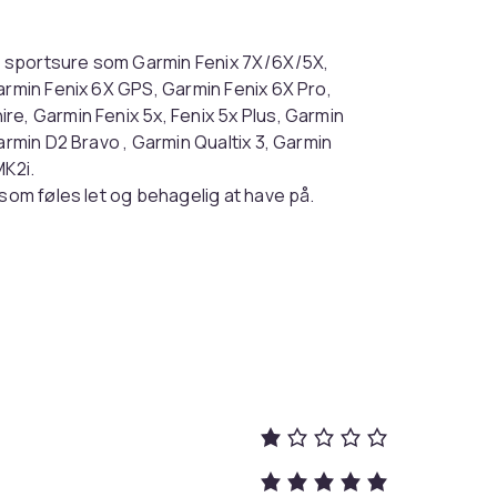
n sportsure som Garmin Fenix 7X/6X/5X,
armin Fenix 6X GPS, Garmin Fenix 6X Pro,
re, Garmin Fenix 5x, Fenix 5x Plus, Garmin
armin D2 Bravo , Garmin Qualtix 3, Garmin
K2i.
 som føles let og behagelig at have på.
 skifte, og længden kan nemt justeres med
Grey