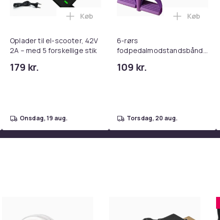
Køb
Køb
tandsbånd - Mave- og coretræning, yoga og hjemmetræningsc
ght Beauty Vanity Namira - make up spejl med belysning - holly
Læg Oplader til el-scooter, 42V 2A – med 
Læg 6-rør
Oplader til el-scooter, 42V
6-rørs
2A – med 5 forskellige stik
fodpedalmodstandsbånd
til hjemmet – mave- og
179 kr.
109 kr.
coretræning, yoga og
hjemmegym Fitness Lilla
onsdag, 19 aug.
torsdag, 20 aug.