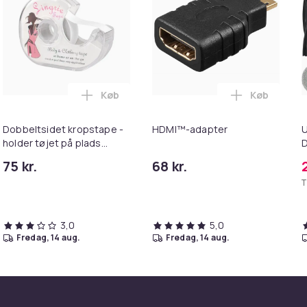
Køb
Køb
kurven
ter Fakir / Blomsterholder til blomsterarrangementer 34 mm i
Læg Dobbeltsidet kropstape - holder tøjet
Læg HDMI™-
Dobbeltsidet kropstape -
HDMI™-adapter
U
holder tøjet på plads
D
Transparent 3 m / 1.6 cm
75 kr.
68 kr.
T
3,0
5,0
fredag, 14 aug.
fredag, 14 aug.