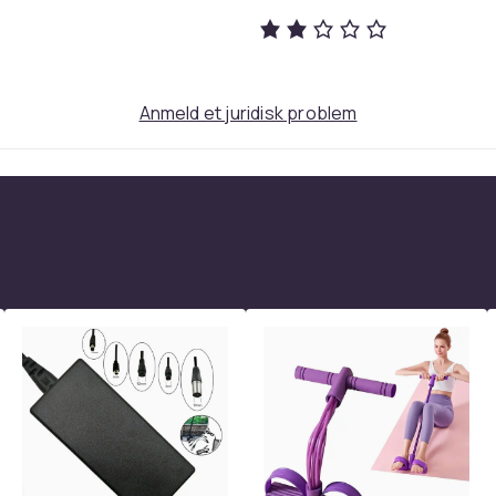
9
49c21c90-cafe-4f18-9872-fc7310c1d989
Anmeld et juridisk problem