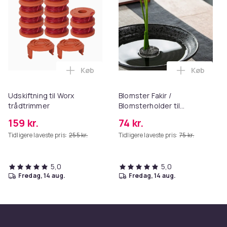
Køb
Køb
Læg Udskiftning til Worx trådtrimmer i 
Læg Bloms
Udskiftning til Worx
Blomster Fakir /
trådtrimmer
Blomsterholder til
blomsterarrangementer
159 kr.
74 kr.
34 mm
Tidligere laveste pris:
255 kr.
Tidligere laveste pris:
75 kr.
5,0
5,0
fredag, 14 aug.
fredag, 14 aug.