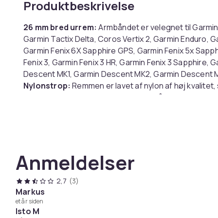
Produktbeskrivelse
26 mm bred urrem:
Armbåndet er velegnet til Garmi
Garmin Tactix Delta, Coros Vertix 2, Garmin Enduro, G
Garmin Fenix 6X Sapphire GPS, Garmin Fenix 5x Sapphi
Fenix 3, Garmin Fenix 3 HR, Garmin Fenix 3 Sapphire, G
Descent MK1, Garmin Descent MK2, Garmin Descent M
Nylonstrop:
Remmen er lavet af nylon af høj kvalitet,
Perfekt pasform:
Udskiftningsarmbåndet er nemt at
spændet.
Specifikationer:
Materiale: Nylon
Anmeldelser
Størrelse: Længde 29 cm, bredde 2,6 cm
Pakken indeholder:
2,7
(3)
1 x urrem
Markus
et år siden
Farve
Isto M