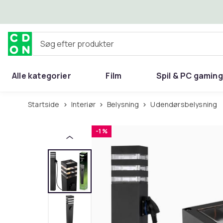
Spring til hovedindhold
Søg efter produkter
Alle kategorier
Film
Spil & PC gaming
Hjem & have
Startside
Interiør
Belysning
Udendørsbelysning
-1 %