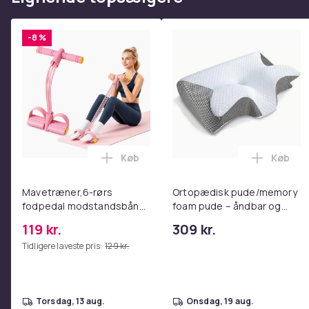
-8 %
Køb
Køb
Læg Mavetræner,6-rørs fodpedal mods
Læg Ort
Mavetræner,6-rørs
Ortopædisk pude/memory
fodpedal modstandsbånd
foam pude – åndbar og
- Mave- og coretræning,
lindrer nakkesmerter
119 kr.
309 kr.
yoga og
Tidligere laveste pris:
129 kr.
hjemmetræningscenter
Pink
torsdag, 13 aug.
onsdag, 19 aug.