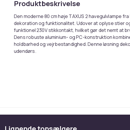
Produktbeskrivelse
Den moderne 80 cm høje TAXUS 2 havegulvlampe fra L
dekoration og funktionalitet. Udover at oplyse stier
funktionel 230V stikkontakt, hvilket gør det nemt at b
Dens robuste aluminium- og PC-konstruktion kombine
holdbarhed og vejrbestandighed. Denne løsning deko
udendørs.
Vægt, kilo
Varenr.
Produktsikkerhedsinformation
Lignende topsælgere