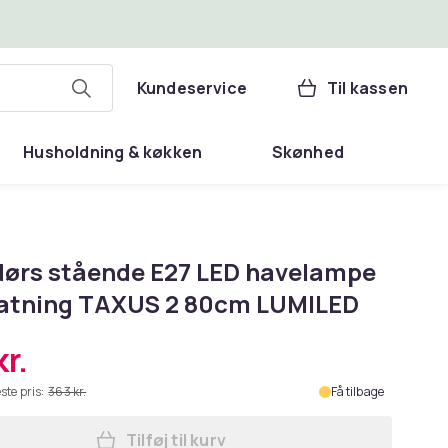
Kundeservice
Til kassen
Husholdning & køkken
Skønhed
ørs stående E27 LED havelampe
atning TAXUS 2 80cm LUMILED
r.
ste pris:
363 kr.
Få tilbage
Tilføj til kurv