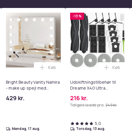
-13 %
Køb
Køb
tandsbånd - Mave- og coretræning, yoga og hjemmetræningsc
opædisk pude/memory foam pude – åndbar og lindrer nakkesm
Læg Bright Beauty Vanity Namira - make 
Læg Udski
Bright Beauty Vanity Namira
Udskiftningstilbehør til
- make up spejl med
Dreame X40 Ultra
belysning - hollywood spejl
Complete
429 kr.
216 kr.
- schminke spejl med lys -
Tidligere laveste pris:
249 kr.
hvid - dæmpbar med tre
lystilstande
5,0
mandag, 17 aug.
torsdag, 13 aug.