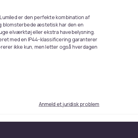
umiled er den perfekte kombination af
 og blomsterbede æstetisk har den en
ruge elværktøj eller ekstra havebelysning.
ret med en IP44-klassificering garanterer
rerer ikke kun, men letter også hverdagen
1.455
b1cb6def-7550-5c28-8b8e-931180372b55
Anmeld et juridisk problem