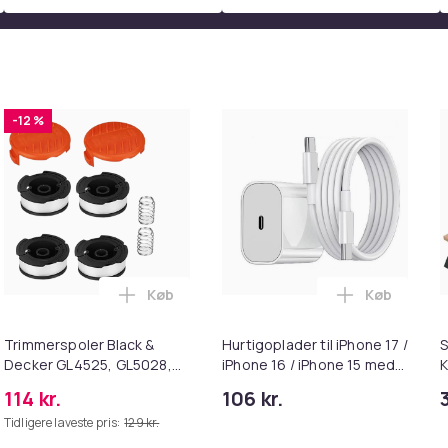
-12 %
Køb
Køb
dapter - MagSafe Gen 3 - 96W i kurven
lkamera 1080P / 48 megapixel / 16x zoom Silver i kurven
Læg Trimmerspoler Black & Decker GL452
Læg Hurtigop
Trimmerspoler Black &
Hurtigoplader til iPhone 17 /
S
Decker GL4525, GL5028,
iPhone 16 / iPhone 15 med
K
GLC1423L, GLC1825L
USB-C til USB-C kabel
114 kr.
106 kr.
græstrimmer
Tidligere laveste pris:
129 kr.