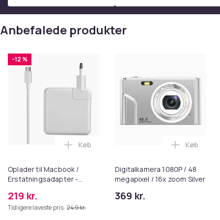
Anbefalede produkter
-12 %
Køb
Køb
Læg Oplader til Macbook / Erstatningsa
Læg Digita
Oplader til Macbook /
Digitalkamera 1080P / 48
Erstatningsadapter -
megapixel / 16x zoom Silver
MagSafe Gen 3 - 96W
219 kr.
369 kr.
Tidligere laveste pris:
249 kr.