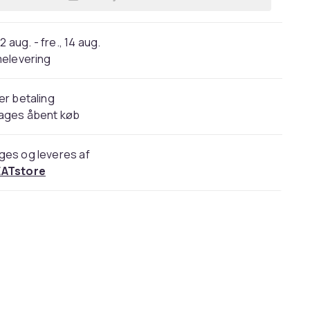
Læg Udendørs stående E27 LED hav
2 aug. - fre., 14 aug.
elevering
er betaling
dages åbent køb
ges og leveres af
ATstore