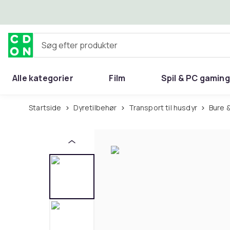
Spring til hovedindhold
Søg efter produkter
Alle kategorier
Film
Spil & PC gaming
Hjem & have
Startside
Dyretilbehør
Transport til husdyr
Bure 