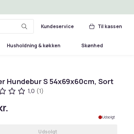
Kundeservice
Til kassen
Husholdning & køkken
Skønhed
er Hundebur S 54x69x60cm, Sort
1,0
(1)
r.
Udsolgt
Udsolgt