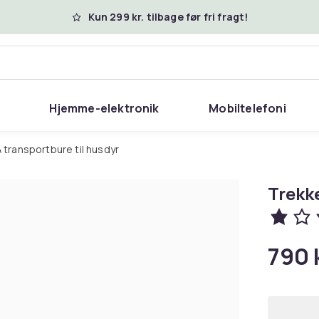
Kun 299 kr. tilbage før fri fragt!
Hjemme-elektronik
Mobiltelefoni
& transportbure til husdyr
Trekk
790 k