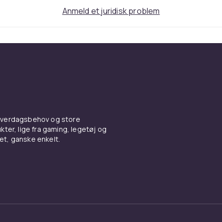
Anmeld et juridisk problem
 hverdagsbehov og store
ter, lige fra gaming, legetøj og
vet, ganske enkelt.