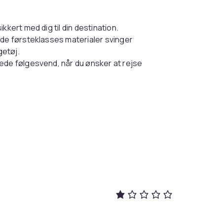
kert med dig til din destination.
 de førsteklasses materialer svinger
getøj.
ede følgesvend, når du ønsker at rejse
producenten eller ved at måle den op, for at
62ed26cc-21d7-4899-b2f2-5e8183d0fb13