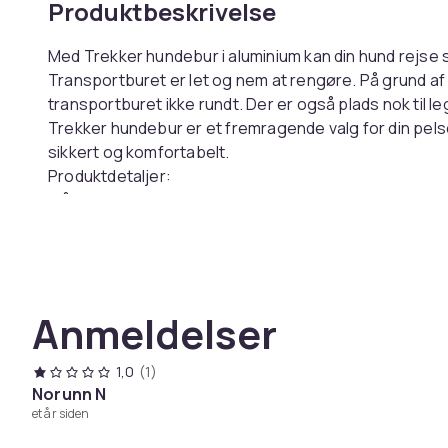
Produktbeskrivelse
Med Trekker hundebur i aluminium kan din hund rejse sik
Transportburet er let og nem at rengøre. På grund af
transportburet ikke rundt. Der er også plads nok til le
Trekker hundebur er et fremragende valg for din pels
sikkert og komfortabelt.
Produktdetaljer:
Mål: 54x69x60cm
Vægt: 9,5 kg
Materiale: aluminium
MDF på tag, gulv og vægge
Kontroller venligst din bils bagagerumsstørrelse med 
Anmeldelser
sikre, at hundebur passer ind i din bil.
Varenr.
1,0
(1)
Norunn N
Produktsikkerhedsinformation
et år siden