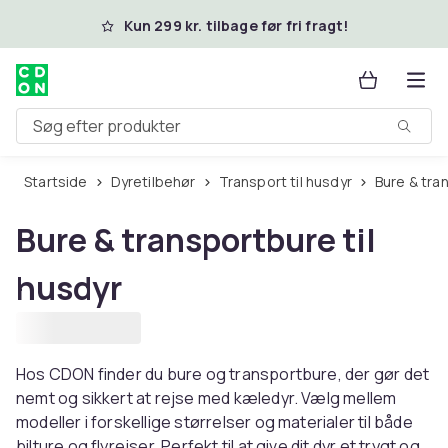
Spring til hovedindhold
Kun 299 kr. tilbage før fri fragt!
Søg efter produkter
Startside
Dyretilbehør
Transport til husdyr
Bure & tra
Bure & transportbure til
husdyr
Hos CDON finder du bure og transportbure, der gør det
nemt og sikkert at rejse med kæledyr. Vælg mellem
modeller i forskellige størrelser og materialer til både
bilture og flyrejser. Perfekt til at give dit dyr et trygt og