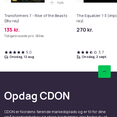
Køb
Læg Transformers 7 - Rise of the
Transformers 7 - Rise of the Beasts
The Equalizer 1-3 (impo
(Blu-ray)
ray)
135 kr.
270 kr.
Tidligere laveste pris:
137 kr.
5,0
3,7
onsdag, 12 aug.
onsdag, 2 sept.
Opdag CDON
CDON er Nordens førende markedsplads og er til for dine
små hverdagsbehov og store livsdrømme. Her finder du et