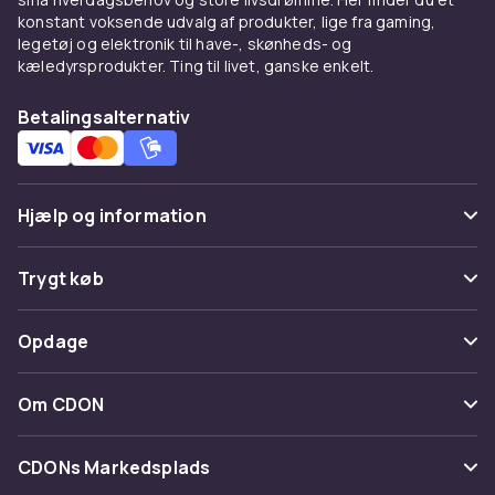
konstant voksende udvalg af produkter, lige fra gaming,
legetøj og elektronik til have-, skønheds- og
kæledyrsprodukter. Ting til livet, ganske enkelt.
Betalingsalternativ
Hjælp og information
Ofte stillede spørgsmål
Trygt køb
Spor pakke
Betaling
Opdage
Fortryd & returner her
Levering
Kategorier
Kontakt os
Om CDON
Vilkår & policy
Maerke
Om os
Tilbagekaldelser
CDONs Markedsplads
Guider