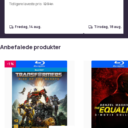
Tidligere laveste pris:
129 kr.
Varenr.
7c466bb7-7df4-5144-aaba-879d8123d662
Produktsikkerhedsinformation
fredag, 14 aug.
tirsdag, 18 aug.
Anbefalede produkter
-1 %