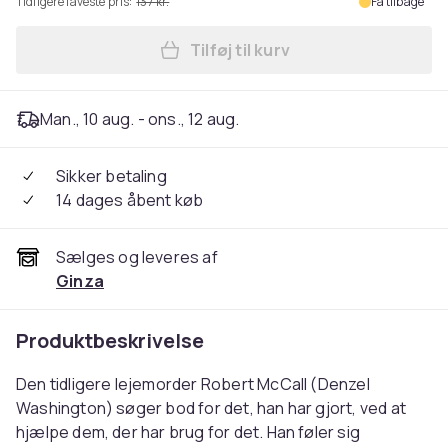
Tidligere laveste pris:
137 kr.
Få tilbage
Tilføj til kurv
Læg The Equalizer 3 (Blu-ray
Man., 10 aug. - ons., 12 aug.
Sikker betaling
14 dages åbent køb
Sælges og leveres af
Ginza
Produktbeskrivelse
Den tidligere lejemorder Robert McCall (Denzel
Washington) søger bod for det, han har gjort, ved at
hjælpe dem, der har brug for det. Han føler sig