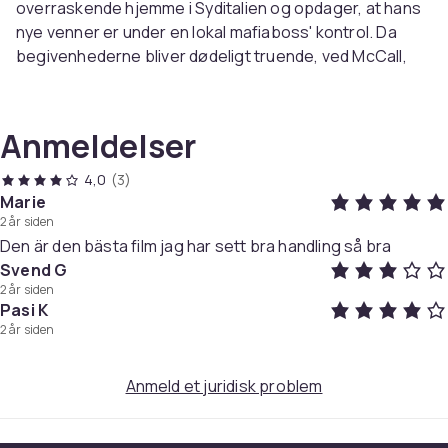
overraskende hjemme i Syditalien og opdager, at hans
nye venner er under en lokal mafiaboss' kontrol. Da
begivenhederne bliver dødeligt truende, ved McCall,
hvad han skal gøre: blive sine venners beskytter ved at
tage kampen op mod mafiaen.
Anmeldelser
Antoine Fuqua står for instruktionen, og manuskriptet
er skrevet af Richard Wenk.
4,0
(3)
Marie
2 år siden
SKUESPILLERE:
Den är den bästa film jag har sett bra handling så bra
Denzel Washington
Svend G
Dakota Fanning
2 år siden
David Denman
Pasi K
Eugenio Mastrandrea
2 år siden
Sonia Ammar
Gaia Scodellaro
Anmeld et juridisk problem
Remo Girone
Andrea Scarduzio