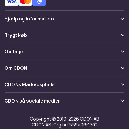
Hjælp og information
Ofte stillede spørgsmål
Trygt køb
Spor pakke
Betaling
Opdage
Fortryd & returner her
Levering
Kategorier
Kontakt os
Om CDON
Vilkår & policy
Maerke
Om os
Tilbagekaldelser
CDONs Markedsplads
Guider
Kundeanmeldelser
Merchant Help Center
CDON på sociale medier
Arbejd på CDON
Investor relations
Copyright © 2010-2026 CDON AB
CDON AB, Org.nr: 556406-1702
Tilgængelighed