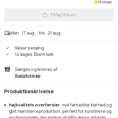
Få tilbage
Tilføj til kurv
Læg Tatoveringsoverførsels
Man., 17 aug. - fre., 21 aug.
Sikker betaling
14 dages åbent køb
Sælges og leveres af
Supplyswap
Produktbeskrivelse
højkvalitets overførsler
: nyd fantastisk klarhed og
glat mønsterreproduktion, perfekt for kunstnere og
professionelle, der ønsker at løfte deres arbejde.