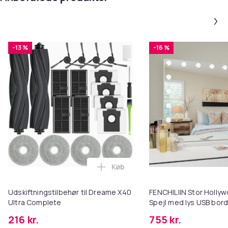
-13 %
-16 %
Køb
Læg Udskiftningstilbehør til Dr
Udskiftningstilbehør til Dreame X40
FENCHILIIN Stor Holl
Ultra Complete
Spejl med lys USB bor
vægbeslag hvid 80 x 5
216 kr.
755 kr.