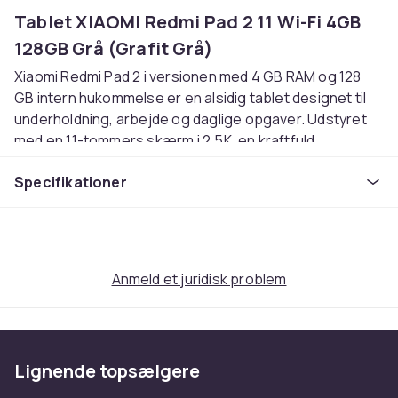
Tablet XIAOMI Redmi Pad 2 11 Wi-Fi 4GB
128GB Grå (Grafit Grå)
Xiaomi Redmi Pad 2 i versionen med 4 GB RAM og 128
GB intern hukommelse er en alsidig tablet designet til
underholdning, arbejde og daglige opgaver. Udstyret
med en 11-tommers skærm i 2.5K, en kraftfuld
processor og det intelligente system HyperOS 2,
Specifikationer
fungerer den både i hænderne på en studerende og en
fjernarbejder.
Fordele:
Skarp skærm 2.5K (2560 x 1600)
– 11-tommers
Anmeld et juridisk problem
skærm med opdateringshastighed op til 90 Hz og
lysstyrke op til 600 nits giver en fantastisk oplevelse
ved at se film, spille eller læse.
Kraftfuld MediaTek Helio G100-Ultra processor
Lignende topsælgere
(6 nm)
– glidende skift mellem apps, hurtig
systemrespons og problemfri multitasking.