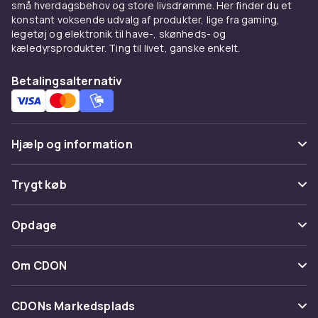
Intern lagerkapacitet
små hverdagsbehov og store livsdrømme. Her finder du et
128
konstant voksende udvalg af produkter, lige fra gaming,
legetøj og elektronik til have-, skønheds- og
Opdateringshastighed
kæledyrsprodukter. Ting til livet, ganske enkelt.
90
Processorfamilie
Betalingsalternativ
Mediatek
Skærmstørrelse
11
Hjælp og information
Vægt
510
Ofte stillede spørgsmål
Trygt køb
Vægt, kilo
0.51
Spor pakke
Betaling
Varenr.
Opdage
Fortryd & returner her
00d84eb3-a2ea-5171-a57a-53d95c726c1d
Levering
Kategorier
Kontakt os
Om CDON
Produktsikkerhedsinformation
Vilkår & policy
Maerke
Om os
Tilbagekaldelser
CDONs Markedsplads
Guider