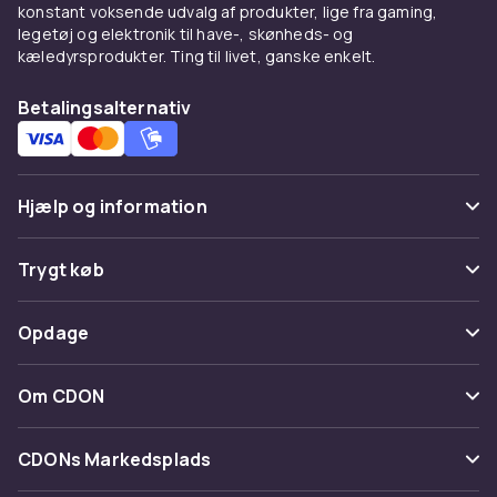
konstant voksende udvalg af produkter, lige fra gaming,
Maks. belastning: 120 kg
legetøj og elektronik til have-, skønheds- og
Strømstik: UK-stik
kæledyrsprodukter. Ting til livet, ganske enkelt.
Betjening: Fjernbetjening eller knapper på gelænder
Farver: Sort, Pink
Betalingsalternativ
Pakken indeholder: Løbebånd, Fjernbetjening,
Unbrakonøgle, Silikoneolie, Brugervejledning
Farve
Hjælp og information
black
Størrelse
Ofte stillede spørgsmål
Trygt køb
With Handrail
Spor pakke
Varenr.
Betaling
Opdage
91e7c9db-7318-5f7e-b50c-fba91910c3d7
Fortryd & returner her
Levering
Kategorier
Produktsikkerhedsinformation
Kontakt os
Om CDON
Vilkår & policy
Maerke
Om os
Tilbagekaldelser
CDONs Markedsplads
Guider
Kundeanmeldelser