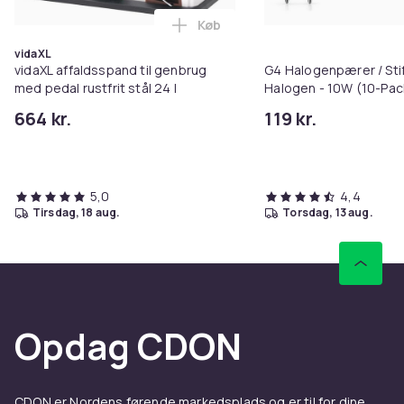
Køb
Læg vidaXL affaldsspand til genb
vidaXL
vidaXL affaldsspand til genbrug
G4 Halogenpærer / Sti
med pedal rustfrit stål 24 l
Halogen - 10W (10-Pac
664 kr.
119 kr.
5,0
4,4
tirsdag, 18 aug.
torsdag, 13 aug.
Opdag CDON
CDON er Nordens førende markedsplads og er til for dine