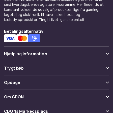
små hverdagsbehov og store livsdrømme. Her finder du et
konstant voksende udvalg af produkter, lige fra gaming,
legetøj og elektronik til have-, skønheds- og
kæledyrsprodukter. Ting til livet, ganske enkelt.
Betalingsalternativ
Hjælp og information
Ofte stillede spørgsmål
Trygt køb
Spor pakke
Betaling
Opdage
Fortryd & returner her
Levering
Kategorier
Kontakt os
Om CDON
Vilkår & policy
Maerke
Om os
Tilbagekaldelser
CDONs Markedsplads