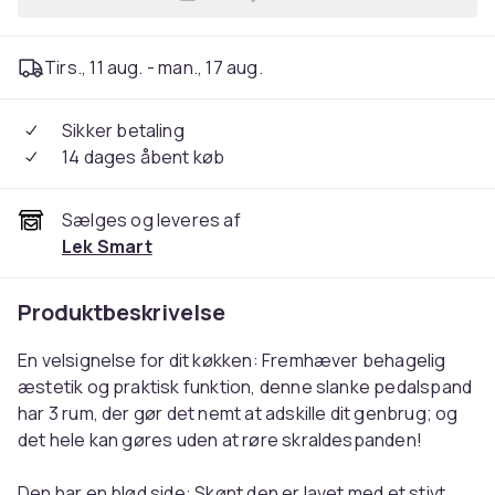
Læg SONGMICS genbrugsspand
Tirs., 11 aug. - man., 17 aug.
Sikker betaling
14 dages åbent køb
Sælges og leveres af
Lek Smart
Produktbeskrivelse
En velsignelse for dit køkken: Fremhæver behagelig
æstetik og praktisk funktion, denne slanke pedalspand
har 3 rum, der gør det nemt at adskille dit genbrug; og
det hele kan gøres uden at røre skraldespanden!
Den har en blød side: Skønt den er lavet med et stivt