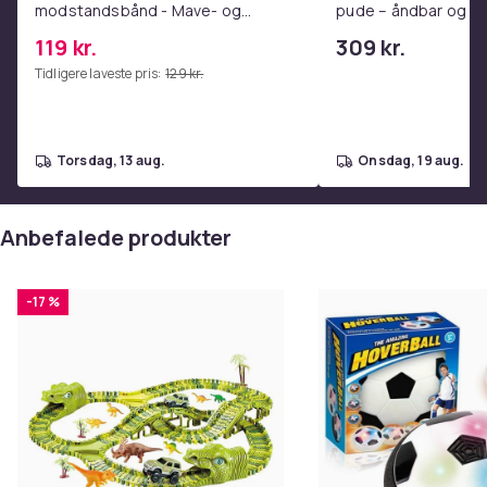
modstandsbånd - Mave- og
pude – åndbar og lin
coretræning, yoga og
nakkesmerter
119 kr.
309 kr.
hjemmetræningscenter Pink
Tidligere laveste pris:
129 kr.
torsdag, 13 aug.
onsdag, 19 aug.
Anbefalede produkter
-17 %