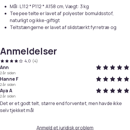
Mål: L112 * P112 * A158 cm, Vægt: 3 kg
Teepee telte er lavet af polyester bomuldsstof,
naturligt og ikke-giftigt
Teltstængerne er lavet af slidstærkt fyrretræ og
indeholder ikke skadelige kemikalier.
Anmeldelser
Kun det bedste for din lille dreng eller pige! du kan
montere den i stuen, så dine børn kan lege og
4,0
(4)
opbevare den, når de går i seng!
Ann
2 år siden
Et børnetelt er let og let at oprette.
Hanne F
2 år siden
Aya A
Det er selvfølgelig også let at adskille og folde.
2 år siden
Det er et godt telt, større end forventet, men havde ikke
En god idé til fester og søvn. Planlægger du en
selv tjekket mål
fødselsdagsfest til dit barn eller en sleepover med
hans venner?
Anmeld et juridisk problem