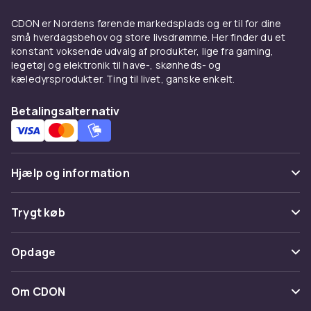
CDON er Nordens førende markedsplads og er til for dine
små hverdagsbehov og store livsdrømme. Her finder du et
konstant voksende udvalg af produkter, lige fra gaming,
legetøj og elektronik til have-, skønheds- og
kæledyrsprodukter. Ting til livet, ganske enkelt.
Betalingsalternativ
Hjælp og information
Ofte stillede spørgsmål
Trygt køb
Spor pakke
Betaling
Opdage
Fortryd & returner her
Levering
Kategorier
Kontakt os
Om CDON
Vilkår & policy