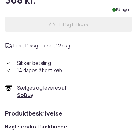
368 kr.
På lager
Tilføj til kurv
Læg SoBuy Legetelt til børn
Tirs., 11 aug. - ons., 12 aug.
Sikker betaling
14 dages åbent køb
Sælges og leveres af
SoBuy
Produktbeskrivelse
Nøgleproduktfunktioner: