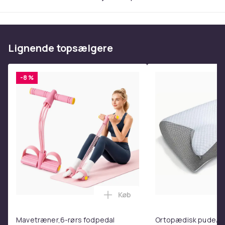
Læg bomuldsgardinet og dekorationerne op, og gør
denne aften speciel og uforglemmelig!
Dette tipietelt er let og meget smukt, du kan sætte det
Lignende topsælgere
op i stuen, så dine børn kan lege og opbevare, når de
går i seng!
-8 %
Varenr.
ba720f7b-1423-4252-84d7-2886bf8df2e4
Produktsikkerhedsinformation
Køb
Læg Mavetræner,6-rørs fodpe
Mavetræner,6-rørs fodpedal
Ortopædisk pude/m