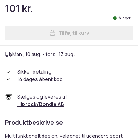
101 kr.
På lager
Tilføj til kurv
Læg Skimaske Balaclava moto
Man., 10 aug. - tors., 13 aug.
Sikker betaling
14 dages åbent køb
Sælges og leveres af
Hiprock/Bondia AB
Produktbeskrivelse
Multifunktionelt design, velegnet til udendørs sport