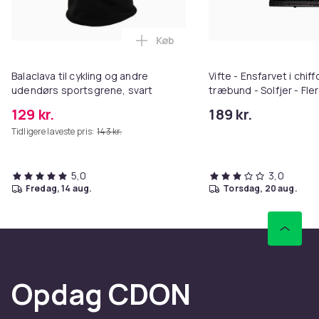
Køb
Læg Balaclava til cykling og an
Balaclava til cykling og andre
Vifte - Ensfarvet i chi
udendørs sportsgrene, svart
træbund - Solfjer - Fle
129 kr.
189 kr.
Tidligere laveste pris:
143 kr.
5,0
3,0
fredag, 14 aug.
torsdag, 20 aug.
Opdag CDON