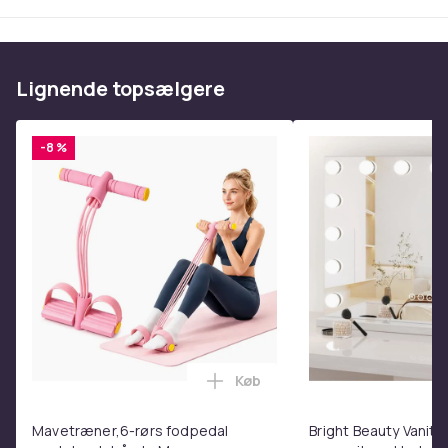
Lignende topsælgere
-8 %
Køb
Læg Mavetræner,6-rørs fodpe
Mavetræner,6-rørs fodpedal
Bright Beauty Vanity