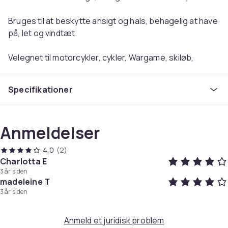
Bruges til at beskytte ansigt og hals, behagelig at have
på, let og vindtæt.
Velegnet til motorcykler, cykler, Wargame, skiløb,
vandreture og andre sportsgrene.
Specifikationer
Materiale: polyesterstof
Vægt: 40g
Anmeldelser
Størrelse: One size passer til de fleste
4,0
(2)
Charlotta E
Farve
3 år siden
Lyserød
madeleine T
Varenr.
3 år siden
7c0c71ba-e952-4d90-93bb-9b50f968e5b4
Anmeld et juridisk problem
Produktsikkerhedsinformation