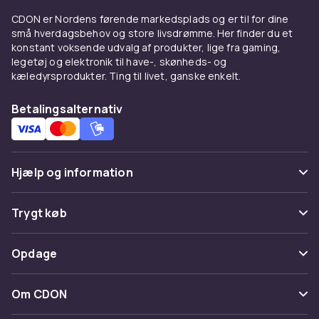
CDON er Nordens førende markedsplads og er til for dine
små hverdagsbehov og store livsdrømme. Her finder du et
konstant voksende udvalg af produkter, lige fra gaming,
legetøj og elektronik til have-, skønheds- og
kæledyrsprodukter. Ting til livet, ganske enkelt.
Betalingsalternativ
Hjælp og information
Ofte stillede spørgsmål
Trygt køb
Spor pakke
Betaling
Opdage
Fortryd & returner her
Levering
Kategorier
Kontakt os
Om CDON
Vilkår & policy
Maerke