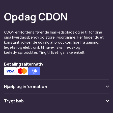
Stand
A: Meget god stand
Opdag CDON
Varenr.
ac73a5da-8d5c-5bf0-adc6-bea8b88eb207
Produktsikkerhedsinformation
CDON er Nordens førende markedsplads og er til for dine
små hverdagsbehov og store livsdrømme. Her finder du et
konstant voksende udvalg af produkter, lige fra gaming,
legetøj og elektronik til have-, skønheds- og
kæledyrsprodukter. Ting til livet, ganske enkelt.
Betalingsalternativ
Hjælp og information
Ofte stillede spørgsmål
Trygt køb
Spor pakke