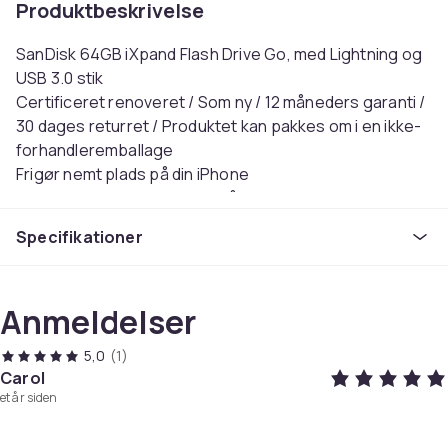
Produktbeskrivelse
SanDisk 64GB iXpand Flash Drive Go, med Lightning og
USB 3.0 stik
Certificeret renoveret / Som ny / 12 måneders garanti /
30 dages returret / Produktet kan pakkes om i en ikke-
forhandleremballage
Frigør nemt plads på din iPhone
Har du brug for mere plads på din iPhone?1 iXpand™
Flash Drive Go er den nemme måde at frigøre
Specifikationer
hukommelse på. Beskyt dine minder ved blot at tilslutte
din enhed for automatisk at sikkerhedskopiere dine
fotos, videoer og kontakter.2 Når dine filer er på din
Anmeldelser
iXpand, kan du bruge højhastigheds-USB 3.0-stikket til
hurtigt at flytte dem til din computer. Du kan også
5,0
(1)
beskytte dine filer med en adgangskode på tværs af
Carol
flere enheder for at holde dem private.3 Og den
et år siden
dobbelte drejemekanisme beskytter kontakter og har
et hul i nøgleringen, så du kan tage din enhed med dig