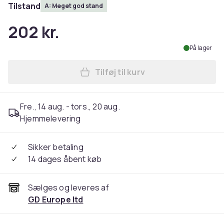
Tilstand
A: Meget god stand
202 kr.
På lager
Tilføj til kurv
Læg SanDisk 64GB iXpand Fla
Fre., 14 aug. - tors., 20 aug.
Hjemmelevering
Sikker betaling
14 dages åbent køb
Sælges og leveres af
GD Europe ltd