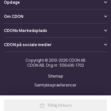
Betaling
Opdage
Fortryd & returner her
Levering
Kategorier
Kontakt os
Om CDON
Vilkår & policy
Maerke
Om os
Tilbagekaldelser
CDONs Markedsplads
Guider
Kundeanmeldelser
Merchant Help Center
CDON på sociale medier
Arbejd på CDON
Investor relations
Copyright © 2010-2026 CDON AB
CDON AB, Org.nr: 556406-1702
Tilgængelighed
Sitemap
Transparensrapport
Samtykkepræferencer
Tilføj til kurv
Læg SanDisk 64GB iXpand Fla