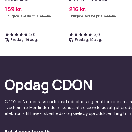
Complete
159 kr.
216 kr.
Tidligere laveste pris:
255 kr.
Tidligere laveste pris:
249 kr.
5,0
5,0
fredag, 14 aug.
fredag, 14 aug.
Opdag CDON
CDON er Nordens førende markedsplads og er til for dine små
livsdrømme. Her finder du et konstant voksende udvalg af produk
elektronik til have-, skønheds- og kæledyrsprodukter. Ting til li
Betalingsalternativ