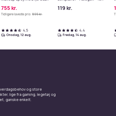
bordplade vægbeslag hvid
(10-Pack)
755 kr.
119 kr.
80 x 58 cm
Tidligere laveste pris:
895 kr.
T
4,5
4,4
onsdag, 12 aug.
fredag, 14 aug.
 hverdagsbehov og store
ter, lige fra gaming, legetøj og
vet, ganske enkelt.