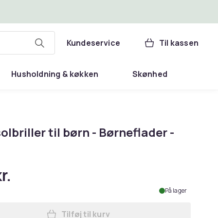
Kundeservice
Til kassen
Husholdning & køkken
Skønhed
solbriller til børn - Børneflader -
r.
På lager
Tilføj til kurv