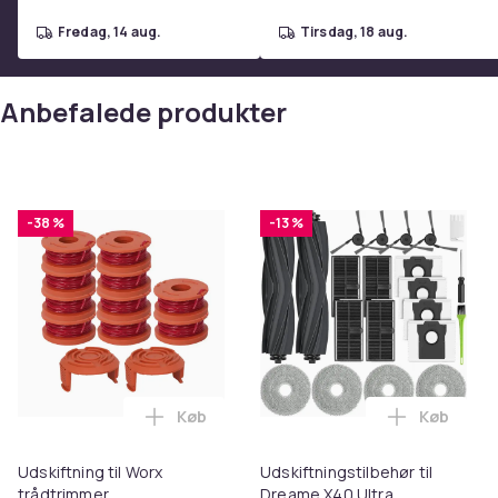
fredag, 14 aug.
tirsdag, 18 aug.
Anbefalede produkter
-38 %
-13 %
Køb
Køb
Læg Udskiftning til Worx trådtrimmer i 
Læg Udski
Udskiftning til Worx
Udskiftningstilbehør til
trådtrimmer
Dreame X40 Ultra