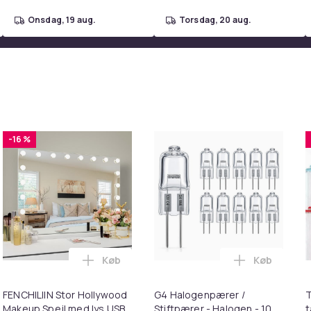
onsdag, 19 aug.
torsdag, 20 aug.
-16 %
Køb
Køb
kurven
ftningstilbehør til Dreame X40 Ultra Complete i kurven
Læg FENCHILIIN Stor Hollywood Makeup Spe
Læg G4 Halo
FENCHILIIN Stor Hollywood
G4 Halogenpærer /
T
Makeup Spejl med lys USB
Stiftpærer - Halogen - 10W
t