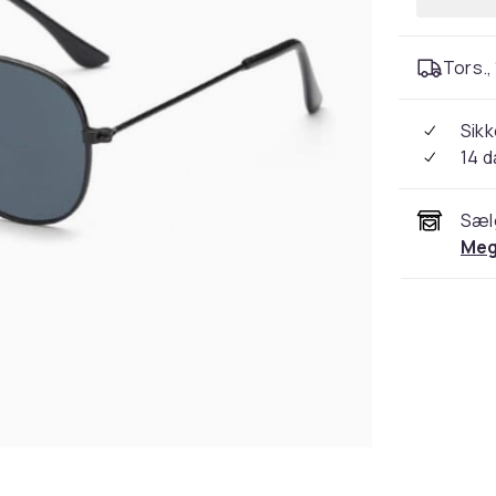
Tors., 
Sikk
14 
Sæl
Meg