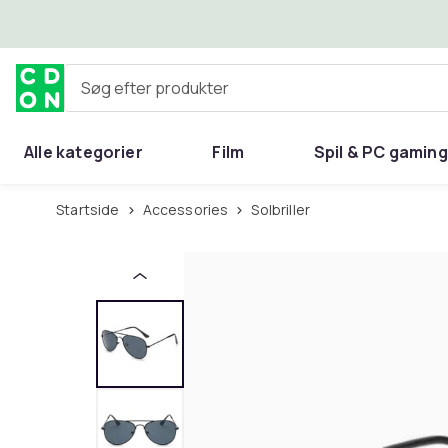
Spring til hovedindhold
Søg efter produkter
Alle kategorier
Film
Spil & PC gaming
Hjem & have
Startside
Accessories
Solbriller