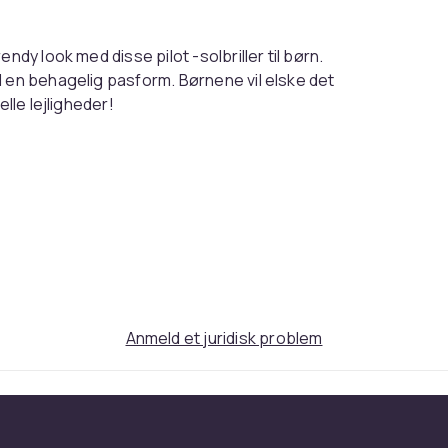
ndy look med disse pilot -solbriller til børn.
d en behagelig pasform. Børnene vil elske det
lle lejligheder!
størrelse)
b70bd054-8957-489a-a9b8-9d77c49130f0
Anmeld et juridisk problem