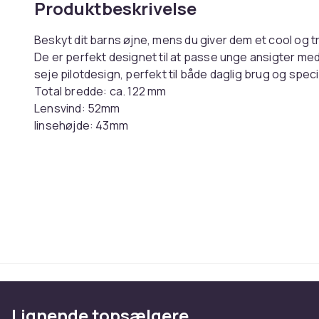
Produktbeskrivelse
Beskyt dit barns øjne, mens du giver dem et cool og tre
De er perfekt designet til at passe unge ansigter me
seje pilotdesign, perfekt til både daglig brug og specie
Total bredde: ca. 122 mm
Lensvind: 52mm
linsehøjde: 43mm
Næsebredde: 14mm
Benlængde: 125 mm
Vægt: ca. 16 g
Bemærk. Solbriller af mindre størrelse til børn (børne
Farve: sort
Varenr.
Produktsikkerhedsinformation
Lignende topsælgere