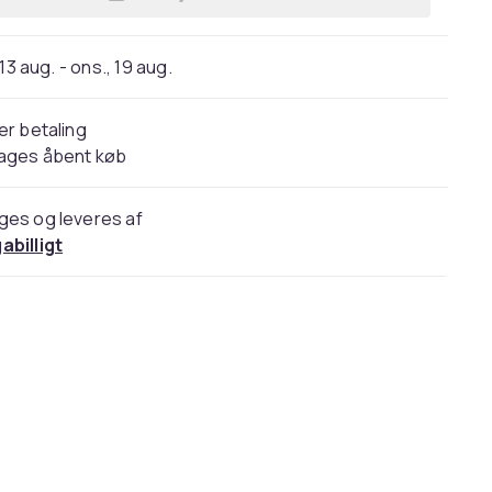
Læg Pilot solbriller til børn - Børnef
13 aug. - ons., 19 aug.
er betaling
dages åbent køb
ges og leveres af
abilligt