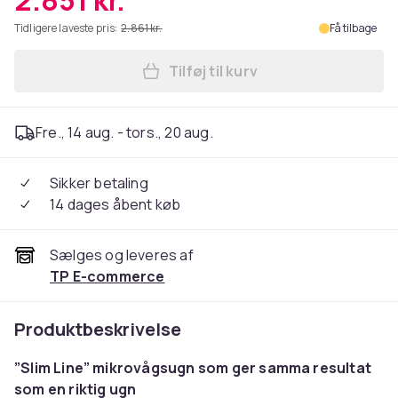
2.851 kr.
Tidligere laveste pris:
2.861 kr.
Få tilbage
Tilføj til kurv
Læg Panasonic Mikrovågsug
Fre., 14 aug. - tors., 20 aug.
Sikker betaling
14 dages åbent køb
Sælges og leveres af
TP E-commerce
Produktbeskrivelse
”Slim Line” mikrovågsugn som ger samma resultat
som en riktig ugn