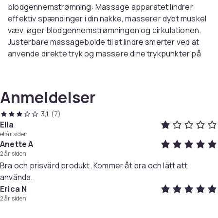
blodgennemstrømning: Massage apparatet lindrer
effektiv spændinger i din nakke, masserer dybt muskel
væv, øger blodgennemstrømningen og cirkulationen.
Justerbare massagebolde til at lindre smerter ved at
anvende direkte tryk og massere dine trykpunkter på
din nakke og skuldre.
Fordele:
Anmeldelser
Øger blodcirkulationen og lindrer ømme muskler
3,1
(7)
Lindrer spændinger, træthed, nakkestivhed og
Ella
nakkesmerter
et år siden
Fremmer helbredelse af migræne og
Anette A
spændingshovedpine.
2 år siden
Du kan fuldt ud kontrollere alle aspekter af din
Bra och prisvärd produkt. Kommer åt bra och lätt att
massagebehandling
använda.
Erica N
Varenr.
2 år siden
48a5ccc2-8fc5-40e4-aa6c-c6aca76ba8bb