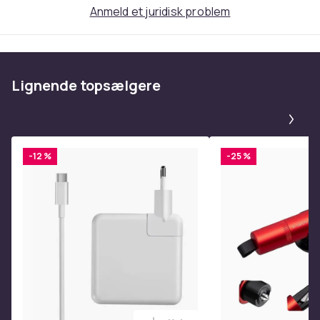
Anmeld et juridisk problem
Produktsikkerhedsinformation
Lignende topsælgere
Pa
-12 %
-25 %