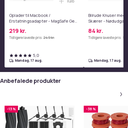
Køb
Læg Oplader til Macbook / Er
Oplader til Macbook /
Bilrude Knuser med 
Erstatningsadapter - MagSafe Gen
Skærer - Nødudgang
3 - 96W
Kompatibel med Alle
219 kr.
84 kr.
Red
Tidligere laveste pris:
249 kr.
Tidligere laveste pris:
112 
5,0
mandag, 17 aug.
mandag, 17 aug.
Anbefalede produkter
-13 %
-38 %