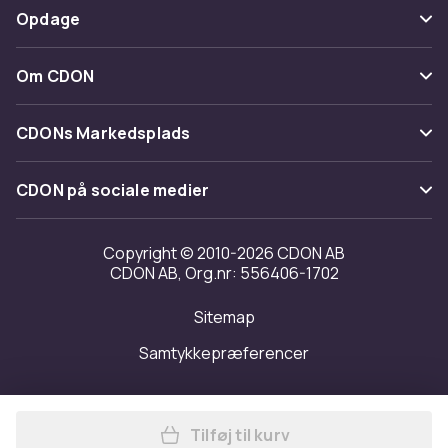
Betaling
Opdage
Fortryd & returner her
Levering
Kategorier
Kontakt os
Om CDON
Vilkår & policy
Maerke
Om os
Tilbagekaldelser
CDONs Markedsplads
Guider
Kundeanmeldelser
Merchant Help Center
CDON på sociale medier
Arbejd på CDON
Investor relations
Copyright © 2010-2026 CDON AB
CDON AB, Org.nr: 556406-1702
Tilgængelighed
Sitemap
Transparensrapport
Samtykkepræferencer
Tilføj til kurv
Læg Nakkemassage til lindri