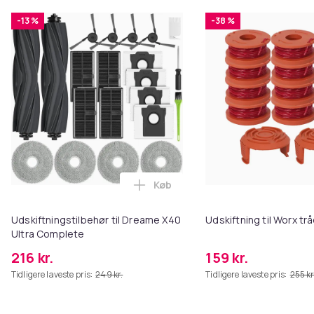
-13 %
-38 %
Produktsikkerhedsinformation
Køb
Læg Udskiftningstilbehør til Dr
Udskiftningstilbehør til Dreame X40
Udskiftning til Worx t
Ultra Complete
216 kr.
159 kr.
Tidligere laveste pris:
249 kr.
Tidligere laveste pris:
255 kr