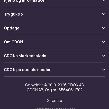
Hjælp og information
Ofte stillede spørgsmål
Trygt køb
Spor pakke
Betaling
Opdage
Fortryd & returner her
Levering
Kategorier
Kontakt os
Om CDON
Vilkår & policy
Maerke
Om os
Tilbagekaldelser
CDONs Markedsplads
Guider
Kundeanmeldelser
Merchant Help Center
CDON på sociale medier
Arbejd på CDON
Investor relations
Copyright © 2010-2026 CDON AB
CDON AB, Org.nr: 556406-1702
Tilgængelighed
Sitemap
Transparensrapport