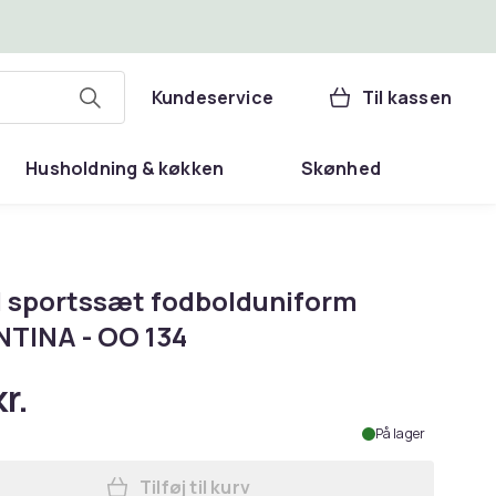
Kundeservice
Til kassen
Husholdning & køkken
Skønhed
 sportssæt fodbolduniform
TINA - OO 134
r.
På lager
Tilføj til kurv