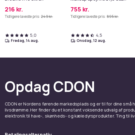
Complete
bordplade vægbeslag hvid
216 kr.
755 kr.
80 x 58 cm
Tidligere laveste pris:
249 kr.
Tidligere laveste pris:
895 kr.
5,0
4,5
fredag, 14 aug.
onsdag, 12 aug.
Opdag CDON
CDON er Nordens førende markedsplads og er til for dine små
livsdrømme. Her finder du et konstant voksende udvalg af produk
elektronik til have-, skønheds- og kæledyrsprodukter. Ting til li
Betalingsalternativ