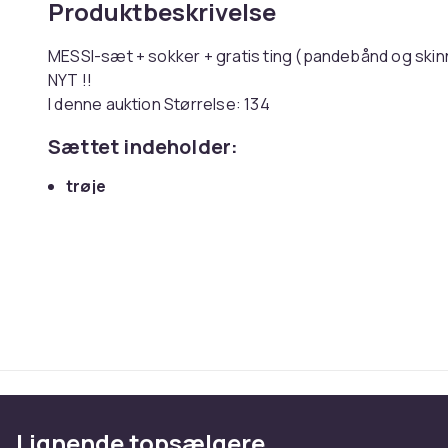
Produktbeskrivelse
MESSI-sæt + sokker + gratis ting (pandebånd og sk
NYT !!
I denne auktion Størrelse: 134
Sættet indeholder:
trøje
shorts
sokker og indlægssål (afhængigt af tilgængel
ensfarvede)
gratis skinnebensbeskyttere og anførerbind (ti
Før du køber, skal du kontrollere målene i tabellen ned
Tøjet er lavet af stærkt, åndbart materi
Rivefast. Falmer ikke i solen. Mister ikke 
Strømper lavet af garn af højeste kvalite
Lignende topsælgere