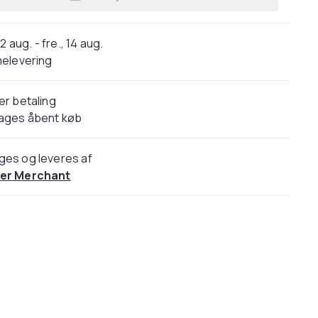
Læg MESSI sportssæt fodboldunifor
2 aug. - fre., 14 aug.
elevering
er betaling
dages åbent køb
ges og leveres af
er Merchant