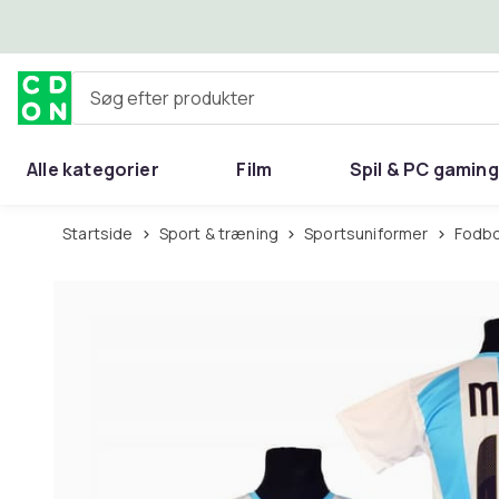
Spring til hovedindhold
Søg efter produkter
Alle kategorier
Film
Spil & PC gaming
Hjem & have
Startside
Sport & træning
Sportsuniformer
Fodb