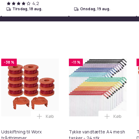
4,2
-SHIRT:
tirsdag, 18 aug.
onsdag, 19 aug.
;
SHORTS:
længde 42 cm; omkreds 60 - 80
S); T-SHIRT:
;
SHORTS:
længde 44 cm; Omkreds 65 - 85
(M); SKJORTE:
;
SHORTS:
længde 47 cm; omkreds 69 - 90
 varer på mine auktioner, betaler du kun fragt
-38 %
-11 %
nførerbind (tilfældig farve)
46298dd8-bbe5-5876-ba83-6fef36e5a733
Køb
Køb
 Ultra Complete i kurven
ILIIN Stor Hollywood Makeup Spejl med lys USB bordplade vægb
Læg Udskiftning til Worx trådtrimmer i ku
Læg Tykke v
Udskiftning til Worx
Tykke vandtætte A4 mesh
T
trådtrimmer
tasker - 24 stk
D