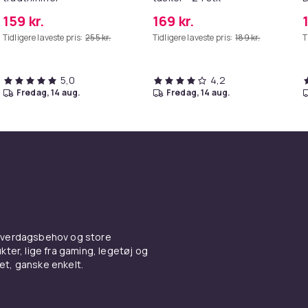
G
159 kr.
169 kr.
Tidligere laveste pris:
255 kr.
Tidligere laveste pris:
189 kr.
T
5,0
4,2
fredag, 14 aug.
fredag, 14 aug.
 hverdagsbehov og store
ter, lige fra gaming, legetøj og
vet, ganske enkelt.