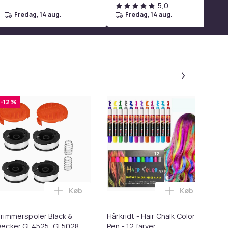
5,0
fredag, 14 aug.
fredag, 14 aug.
Panel 1 af
-12 %
Køb
Køb
eslag hvid 80 x 58 cm i kurven
rven
andtætte A4 mesh tasker - 24 stk i kurven
Læg Trimmerspoler Black & Decker GL4525,
Læg Hårkridt 
rimmerspoler Black &
Hårkridt - Hair Chalk Color
Ni
ecker GL4525, GL5028,
Pen - 12 farver
ad