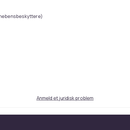
innebensbeskyttere)
ighed kan sokkerne være uden mærke -
lfældig farve)
erst i auktionen.
ale med stærk tråd.
Anmeld et juridisk problem
farver i vask. Tørrer hurtigt.
t. Dette sæt vil bringe en ung