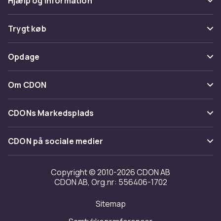
Hjælp og information
Ofte stillede spørgsmål
Trygt køb
Spor pakke
Betaling
Opdage
Fortryd & returner her
Levering
Kategorier
Kontakt os
Om CDON
Vilkår & policy
Maerke
Om os
Tilbagekaldelser
CDONs Markedsplads
Guider
Kundeanmeldelser
Merchant Help Center
CDON på sociale medier
Arbejd på CDON
Investor relations
Copyright © 2010-2026 CDON AB
CDON AB, Org.nr: 556406-1702
Tilgængelighed
Sitemap
Transparensrapport