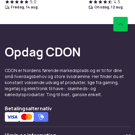
gang.
5,0
4,5
fredag, 14 aug.
onsdag, 12 aug.
Varenr.
0c7c89f9-31bc-59d1-84cc-4cd27ce21467
Produktsikkerhedsinformation
Opdag CDON
CDON er Nordens førende markedsplads og er til for dine
små hverdagsbehov og store livsdrømme. Her finder du et
konstant voksende udvalg af produkter, lige fra gaming,
legetøj og elektronik til have-, skønheds- og
kæledyrsprodukter. Ting til livet, ganske enkelt.
Betalingsalternativ