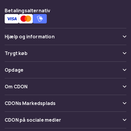
Betalingsalternativ
Hjælp og information
Ofte stillede spørgsmål
Trygt køb
Spor pakke
Betaling
Opdage
Fortryd & returner her
Levering
Kategorier
Kontakt os
Om CDON
Vilkår & policy
Maerke
Om os
Tilbagekaldelser
CDONs Markedsplads
Guider
Kundeanmeldelser
Merchant Help Center
CDON på sociale medier
Arbejd på CDON