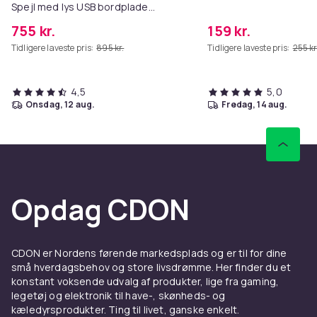
Spejl med lys USB bordplade
vægbeslag hvid 80 x 58 cm
755 kr.
159 kr.
Tidligere laveste pris:
895 kr.
Tidligere laveste pris:
255 kr
4,5
5,0
onsdag, 12 aug.
fredag, 14 aug.
Opdag CDON
CDON er Nordens førende markedsplads og er til for dine
små hverdagsbehov og store livsdrømme. Her finder du et
konstant voksende udvalg af produkter, lige fra gaming,
legetøj og elektronik til have-, skønheds- og
kæledyrsprodukter. Ting til livet, ganske enkelt.