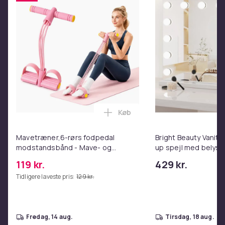
Højde
: 490 mm
Producent betegnelse
: 5555000134
Bredde
: 105 mm
Farve
: hvid, orange
Varenr.
9f6cde24-85bb-4fcc-9160-3e474c44e103
Produktsikkerhedsinformation
Køb
Læg Mavetræner,6-rørs fodpe
Mavetræner,6-rørs fodpedal
Bright Beauty Vanity
modstandsbånd - Mave- og
up spejl med belysn
coretræning, yoga og
spejl - schminke spej
119 kr.
429 kr.
hjemmetræningscenter Pink
- dæmpbar med tre l
Tidligere laveste pris:
129 kr.
fredag, 14 aug.
tirsdag, 18 aug.