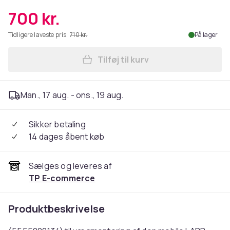
700 kr.
Tidligere laveste pris:
710 kr.
På lager
Tilføj til kurv
Læg LAPP MOBILITY Vægbesla
Man., 17 aug. - ons., 19 aug.
Sikker betaling
14 dages åbent køb
Sælges og leveres af
TP E-commerce
Produktbeskrivelse