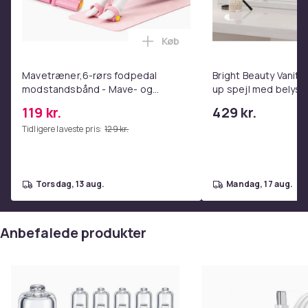
Blødt og komfortabelt sæde
Alle ben & fodstøtter er dækket med blødt materiale
Køb
Læg Mavetræner,6-rørs fodpe
Farve
Red & Black
Mavetræner,6-rørs fodpedal
Bright Beauty Vanity
Materiale
modstandsbånd - Mave- og
up spejl med belysn
Metal, Faux Leather
coretræning, yoga og
spejl - schminke spej
119 kr.
429 kr.
hjemmetræningscenter Pink
- dæmpbar med tre l
Størrelse
Tidligere laveste pris:
129 kr.
136x32x51 cm
Vægt, kilo
12
torsdag, 13 aug.
mandag, 17 aug.
Varenr.
8c135cb5-f164-5fb0-9375-aa6e20b168f2
Anbefalede produkter
Produktsikkerhedsinformation