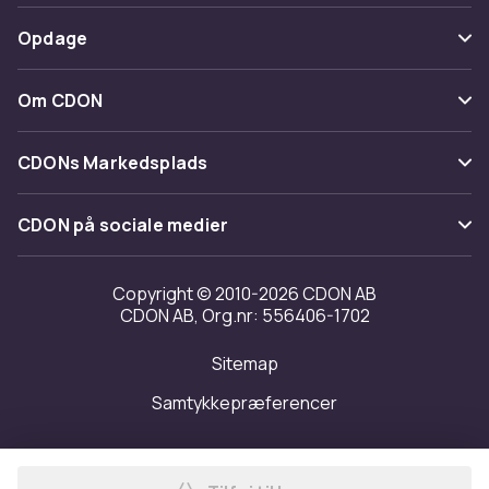
Spor pakke
Betaling
Opdage
Fortryd & returner her
Levering
Kategorier
Kontakt os
Om CDON
Vilkår & policy
Maerke
Om os
Tilbagekaldelser
CDONs Markedsplads
Guider
Kundeanmeldelser
Merchant Help Center
CDON på sociale medier
Arbejd på CDON
Investor relations
Copyright © 2010-2026 CDON AB
CDON AB, Org.nr: 556406-1702
Tilgængelighed
Sitemap
Transparensrapport
Samtykkepræferencer