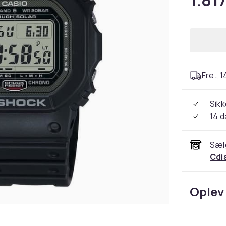
1.817
Fre., 1
Sikk
14 
Sæl
Cdi
Oplev 