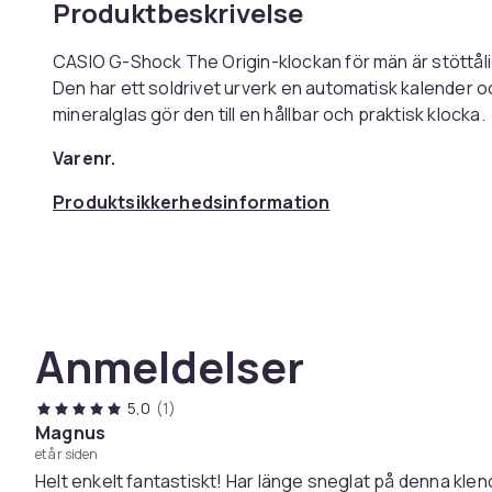
Produktbeskrivelse
CASIO G-Shock The Origin-klockan för män är stöttålig
Den har ett soldrivet urverk en automatisk kalender och 5 dagliga larm. Dess hartsband och
mineralglas gör den till en hållbar och praktisk klocka.
Varenr.
Produktsikkerhedsinformation
Anmeldelser
5,0
(1)
Magnus
et år siden
Helt enkelt fantastiskt! Har länge sneglat på denna klen