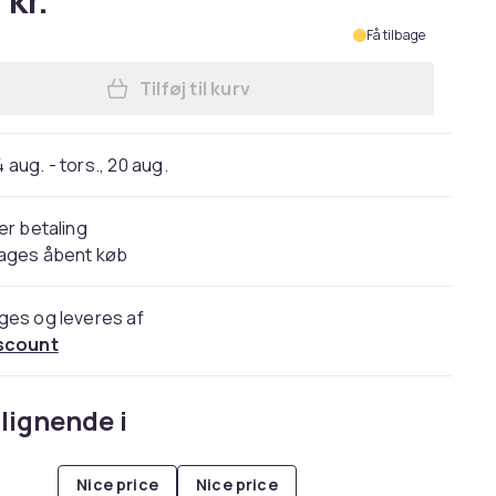
 kr.
Få tilbage
Tilføj til kurv
Læg Klocka - CASIO - G-Shock The Ori
4 aug. - tors., 20 aug.
er betaling
dages åbent køb
ges og leveres af
scount
lignende i
Nice price
Nice price