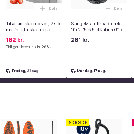
Køb
Køb
tandsbånd - Mave- og coretræning, yoga og hjemmetræningsc
rude Knuser med Sikkerhedssele Skærer - Nødudgangsværktøj, 
Læg Titanium skærebræt, 2 stk. rustfri
Læg Slang
Titanium skærebræt, 2 stk.
Slangeløst offroad-dæk
rustfrit stål skærebræt,
10x2.75-6.5 til Kukirin G2 /
kvalitets dobbeltsidet
G3 / G2 Master / Ruptor R1
182 kr.
281 kr.
skærebræt
/ R3 / R6 / Ausom DT2 Pro /
Tidligere laveste pris:
268 kr.
L1 scootere
fredag, 21 aug.
mandag, 17 aug.
Nice price