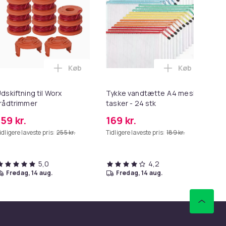
Køb
Køb
akani padle bord oppustelige appelsin 320 cm i kurven
lux Pure D8.2 PD82-Anima -støvsuger i kurven
Læg Udskiftning til Worx trådtrimmer i kur
Læg Tykke va
dskiftning til Worx
Tykke vandtætte A4 mesh
Hår
rådtrimmer
tasker - 24 stk
Pen
159 kr.
169 kr.
19
idligere laveste pris:
255 kr.
Tidligere laveste pris:
189 kr.
5,0
4,2
fredag, 14 aug.
fredag, 14 aug.