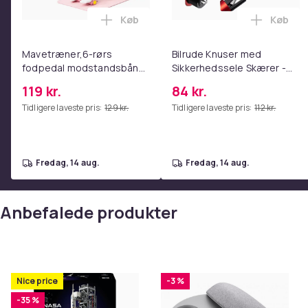
Køb
Køb
Læg Mavetræner,6-rørs fodpedal mods
Læg Bil
Mavetræner,6-rørs
Bilrude Knuser med
fodpedal modstandsbånd
Sikkerhedssele Skærer -
- Mave- og coretræning,
Nødudgangsværktøj,
119 kr.
84 kr.
yoga og
Kompatibel med Alle
Tidligere laveste pris:
129 kr.
Tidligere laveste pris:
112 kr.
hjemmetræningscenter
Bilmodeller Red
Pink
fredag, 14 aug.
fredag, 14 aug.
Anbefalede produkter
Nice price
-3 %
-35 %