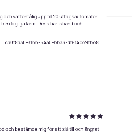
 och vattentålig upp till 20 uttagsautomater.
ca0f8a30-31bb-54a0-bba3-df8f4ce9fbe8
od och bestämde mig för att slå till och ångrat