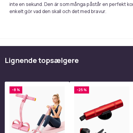
inte en sekund. Den är som många påstår en perfekt komp
enkelt gör vad den skall och det med bravur.
Lignende topsælgere
-8 %
-25 %