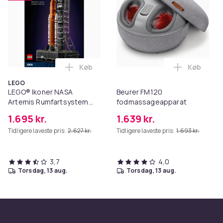
Køb
Køb
Læg LEGO® Ikoner NASA Artemis Rumfart
Læg Beure
LEGO
LEGO® Ikoner NASA
Beurer FM120
Artemis Rumfartsystem
fodmassageapparat
10341
1.695 kr.
1.639 kr.
Tidligere laveste pris:
2.627 kr.
Tidligere laveste pris:
1.693 kr.
3,7
4,0
torsdag, 13 aug.
torsdag, 13 aug.