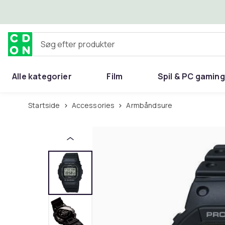
Spring til hovedindhold
Søg efter produkter
Alle kategorier
Film
Spil & PC gaming
Hjem & have
Startside
Accessories
Armbåndsure