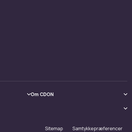
Om CDON
Om os
Kundeanmeldelser
Arbejd på CDON
Sitemap
Samtykkepræferencer