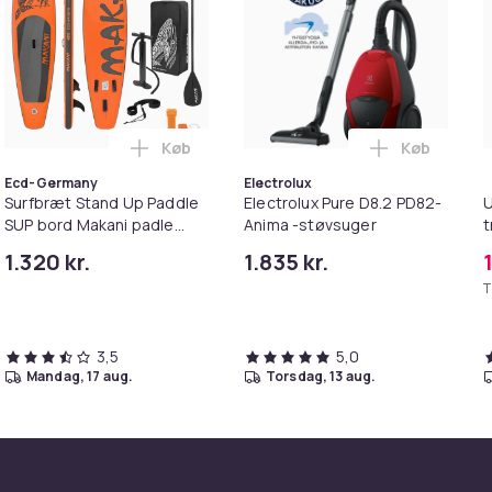
Køb
Køb
system 10341 i kurven
r FM120 fodmassageapparat i kurven
Læg Surfbræt Stand Up Paddle SUP bord M
Læg Electro
Ecd-Germany
Electrolux
Surfbræt Stand Up Paddle
Electrolux Pure D8.2 PD82-
U
SUP bord Makani padle
Anima -støvsuger
t
bord oppustelige appelsin
1.320 kr.
1.835 kr.
320 cm
T
3,5
5,0
mandag, 17 aug.
torsdag, 13 aug.