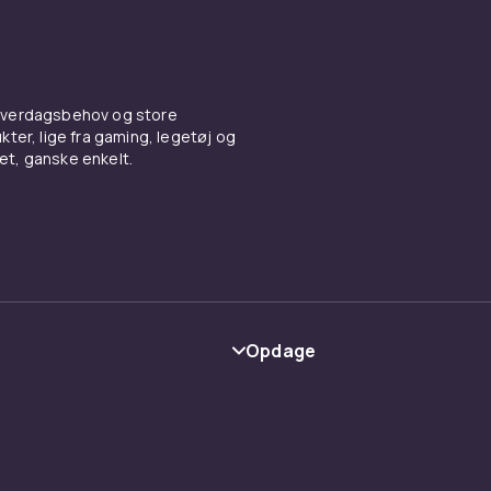
 hverdagsbehov og store
ter, lige fra gaming, legetøj og
vet, ganske enkelt.
Opdage
Kategorier
Maerke
y
Guider