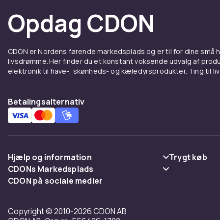
Opdag CDON
CDON er Nordens førende markedsplads og er til for dine små
livsdrømme. Her finder du et konstant voksende udvalg af produk
elektronik til have-, skønheds- og kæledyrsprodukter. Ting til li
Betalingsalternativ
Hjælp og information
Trygt køb
CDONs Markedsplads
Ofte stillede spørgsmål
Betaling
CDON på sociale medier
Merchant Help Center
Spor pakke
Levering
Copyright © 2010-2026 CDON AB
Fortryd & returner her
Vilkår & polic