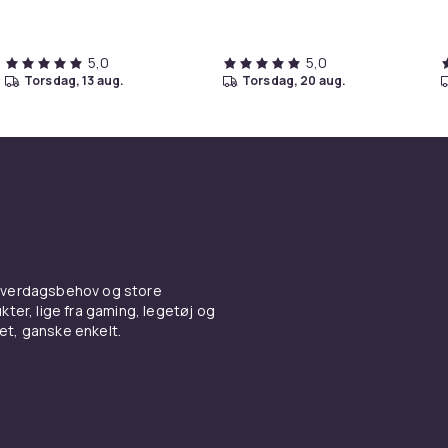
5,0
5,0
torsdag, 13 aug.
torsdag, 20 aug.
 hverdagsbehov og store
ter, lige fra gaming, legetøj og
vet, ganske enkelt.