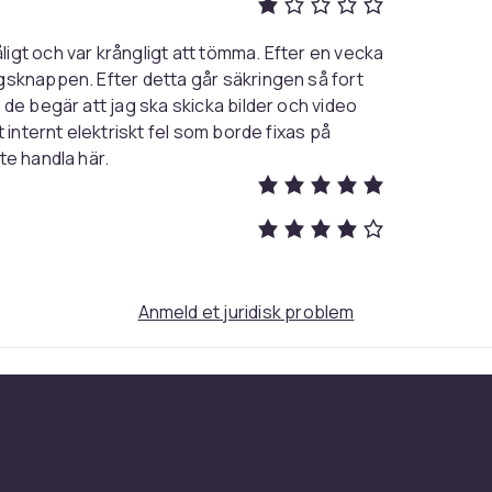
igt och var krångligt att tömma. Efter en vecka
gsknappen. Efter detta går säkringen så fort
de begär att jag ska skicka bilder och video
 internt elektriskt fel som borde fixas på
te handla här.
Anmeld et juridisk problem