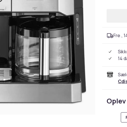
Fre., 1
Sikk
14 
Sæl
Cdi
Oplev 