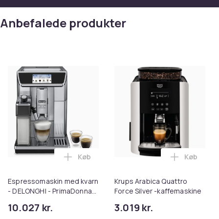
Anbefalede produkter
Køb
Køb
Læg Espressomaskin med kvarn - DELONGH
Læg Krups
Espressomaskin med kvarn
Krups Arabica Quattro
- DELONGHI - PrimaDonna
Force Silver -kaffemaskine
Elite Experience
10.027 kr.
3.019 kr.
ECAM650.85.MS - Ansluten