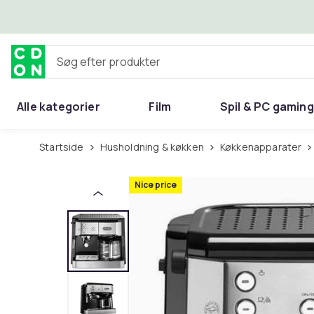
Spring til hovedindhold
Søg efter produkter
Alle kategorier
Film
Spil & PC gaming
Hjem & have
Startside
Husholdning & køkken
Køkkenapparater
Nice price