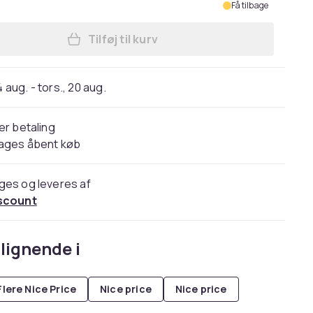
Få tilbage
Tilføj til kurv
Læg Kaffemaskin DELONGHI BCO421. S 
4 aug. - tors., 20 aug.
er betaling
dages åbent køb
ges og leveres af
scount
lignende i
Flere Nice Price
Nice price
Nice price