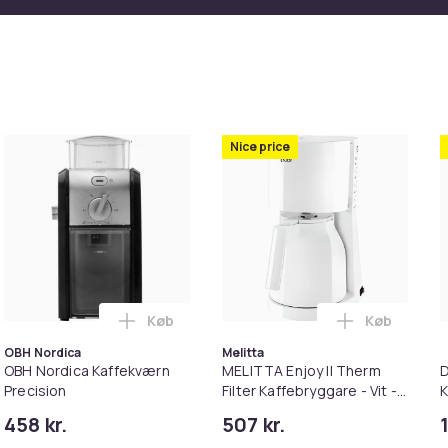
Nice price
Køb
Køb
I - PrimaDonna Elite Experience ECAM650.85.MS - Ansluten -
 Arabica Quattro Force Silver -kaffemaskine i kurven
Læg OBH Nordica Kaffekværn Precision i 
Læg MELITTA
OBH Nordica
Melitta
OBH Nordica Kaffekværn
MELITTA Enjoy II Therm
D
Precision
Filter Kaffebryggare - Vit -
K
12 koppar - 1000W
E
458 kr.
507 kr.