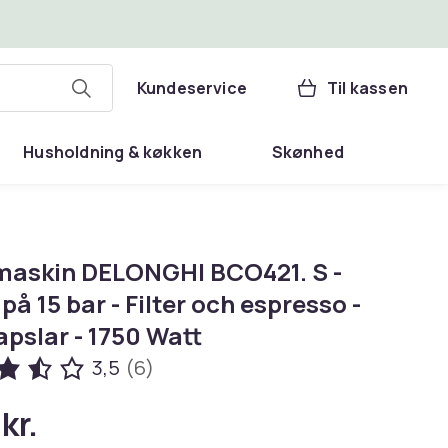
Kundeservice
Til kassen
Husholdning & køkken
Skønhed
maskin DELONGHI BCO421. S -
å 15 bar - Filter och espresso -
pslar - 1750 Watt
3,5
(6)
 kr.