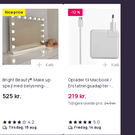
Nice price
-12 %
Køb
Køb
enter Pink i kurven
wood spejl - schminke spejl med lys - hvid - dæmpbar med tre l
 Hjemmetræning, Justerbar Ryg & Sæde, 300 kg Belastning i 
de Knuser med Sikkerhedssele Skærer - Nødudgangsværktøj, Ko
Læg Bright Beauty® Make up spejl med bel
Læg Oplade
Bright Beauty® Make up
Oplader til Macbook /
spejl med belysning–
Erstatningsadapter -
Hollywood Spejl – 58×46
MagSafe Gen 3 - 96W
525 kr.
219 kr.
cm – 15 LED-lys – 3
Tidligere laveste pris:
249 kr.
lysfarver – Dæmpbar –
Smart Touch – USB-
opladeport – Hvid
4,2
5,0
tirsdag, 18 aug.
fredag, 14 aug.