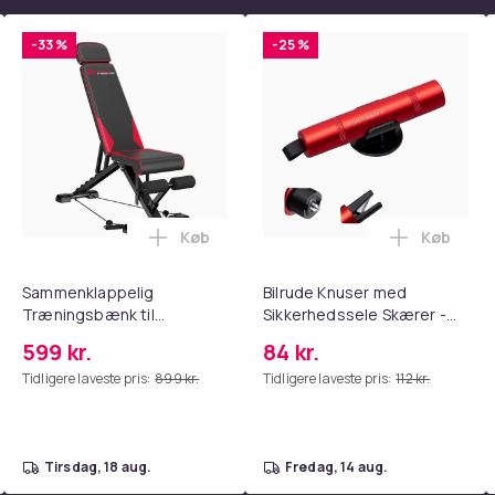
-33 %
-25 %
Køb
Køb
tandsbånd - Mave- og coretræning, yoga og hjemmetræningsc
ght Beauty Vanity Namira - make up spejl med belysning - holly
Læg Sammenklappelig Træningsbænk til
Læg Bilru
Sammenklappelig
Bilrude Knuser med
Træningsbænk til
Sikkerhedssele Skærer -
Hjemmetræning, Justerbar
Nødudgangsværktøj,
599 kr.
84 kr.
Ryg & Sæde, 300 kg
Kompatibel med Alle
Tidligere laveste pris:
899 kr.
Tidligere laveste pris:
112 kr.
Belastning
Bilmodeller Red
tirsdag, 18 aug.
fredag, 14 aug.