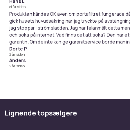
Hans L
et år siden
Produkten kändes OK även om portafiltret fungerade dål
gick husets huvudsäkring när jag tryckte på avstängnin
jag stoppar i strömsladden. Jag har felanmält detta men 
och söka på internet. Vad finns det att söka? Den har ett
garantin. Om de inte kan ge garanitservice borde man in
Dorte P
2 år siden
Anders
2 år siden
Lignende topsælgere