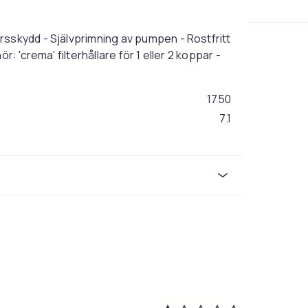
rsskydd - Självprimning av pumpen - Rostfritt
: 'crema' filterhållare för 1 eller 2 koppar -
1750
7.1
bc8e63de-0104-4870-b05e-f9945946c85d