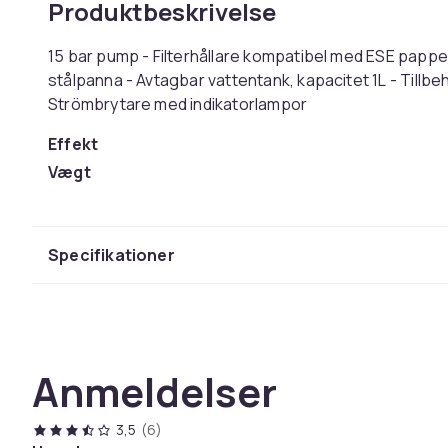
Produktbeskrivelse
15 bar pump - Filterhållare kompatibel med ESE pappe
stålpanna - Avtagbar vattentank, kapacitet 1L - Tillbehör
Strömbrytare med indikatorlampor
Effekt
Vægt
Varenr.
Produktsikkerhedsinformation
Specifikationer
Anmeldelser
3,5
(6)