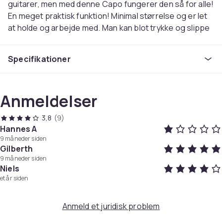
guitarer, men med denne Capo fungerer den så for alle!
En meget praktisk funktion! Minimal størrelse og er let
at holde og arbejde med. Man kan blot trykke og slippe
den for at skifte tast uden nogen lyde bliver forkerte. b
Holder strengene stabile og hårde, så du får en
Specifikationer
ordentligt afstemt guitar. Kan let ændres i midten af
sangen takket være dens fleksibilitet
Anmeldelser
- Let at flytte
- Nem installation
3,8
(9)
- Passer til både elektrisk og akustisk guitar
Hannes A
9 måneder siden
Specifikationer:
Gilberth
Farve: Sølv
9 måneder siden
Niels
Materiale: plast
et år siden
Pakken Indeholder:
1x Capo
Anmeld et juridisk problem