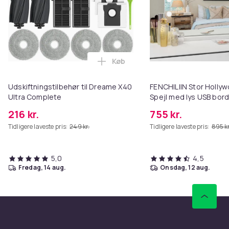
Køb
Læg Udskiftningstilbehør til Dr
Udskiftningstilbehør til Dreame X40
FENCHILIIN Stor Holl
Ultra Complete
Spejl med lys USB bor
vægbeslag hvid 80 x 5
216 kr.
755 kr.
Tidligere laveste pris:
249 kr.
Tidligere laveste pris:
895 kr
5,0
4,5
fredag, 14 aug.
onsdag, 12 aug.