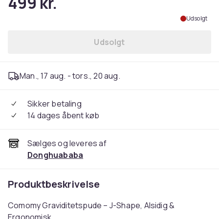
499 kr.
Udsolgt
Udsolgt
Man., 17 aug. - tors., 20 aug.
Sikker betaling
14 dages åbent køb
Sælges og leveres af
Donghuababa
Produktbeskrivelse
Comomy Graviditetspude – J-Shape, Alsidig &
Ergonomisk